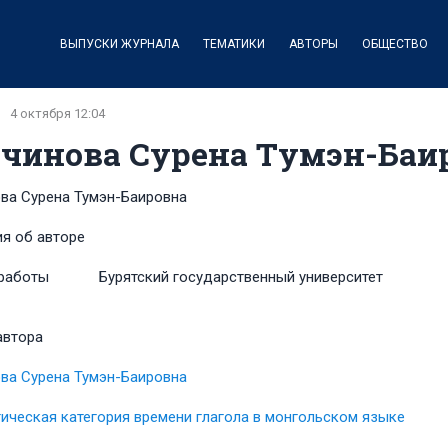
ВЫПУСКИ ЖУРНАЛА
ТЕМАТИКИ
АВТОРЫ
ОБЩЕСТВО
4 октября 12:04
чинова Сурена Тумэн-Баи
ва Сурена Тумэн-Баировна
я об авторе
работы
Бурятский государственный университет
автора
ва Сурена Тумэн-Баировна
ическая категория времени глагола в монгольском языке