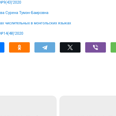
№9(43)’2020
ва Сурена Тумэн-Баировна
ах числительных в монгольских языках
№14(48)’2020