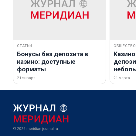
СТАТЬИ
ОБЩЕСТВО
Бонусы без депозита в
Казино
казино: доступные
депозит
форматы
небол
21 января
21 марта
© 2026
meridian-journal.ru