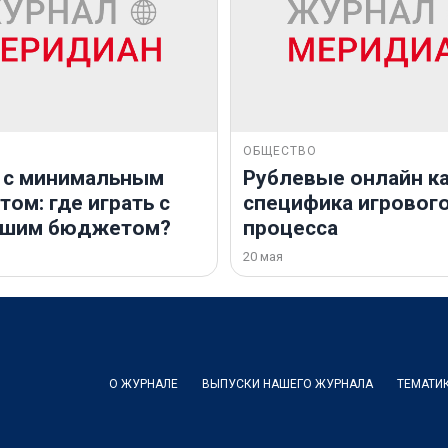
ОБЩЕСТВО
 с минимальным
Рублевые онлайн ка
ом: где играть с
специфика игровог
ьшим бюджетом?
процесса
20 мая
О ЖУРНАЛЕ
ВЫПУСКИ НАШЕГО ЖУРНАЛА
ТЕМАТИ