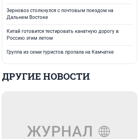
Зерновоз столкнулся с почтовым поездом на
Дальнем Востоке
Китай готовится тестировать канатную дорогу в
Россию этим летом
Группа из семи туристов пропала на Камчатке
ДРУГИЕ НОВОСТИ