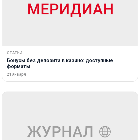
СТАТЬИ
Бонусы без депозита в казино: доступные
форматы
21 января