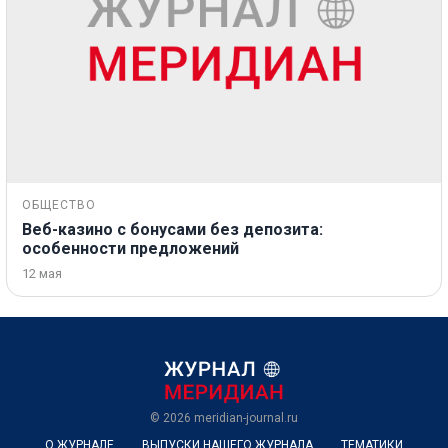
ОБЩЕСТВО
Веб-казино с бонусами без депозита:
особенности предложений
12 мая
© 2026
meridian-journal.ru
О ЖУРНАЛЕ
ВЫПУСКИ НАШЕГО ЖУРНАЛА
ТЕМАТИКИ