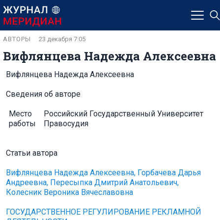
АВТОРЫ
23 декабря 7:05
Вифлянцева Надежда Алексеевна
Вифлянцева Надежда Алексеевна
Сведения об авторе
Место
Российский Государственный Университет
работы
Правосудия
Статьи автора
Вифлянцева Надежда Алексеевна, Горбачева Дарья
Андреевна, Пересыпка Дмитрий Анатольевич,
Колесник Вероника Вячеславовна
ГОСУДАРСТВЕННОЕ РЕГУЛИРОВАНИЕ РЕКЛАМНОЙ