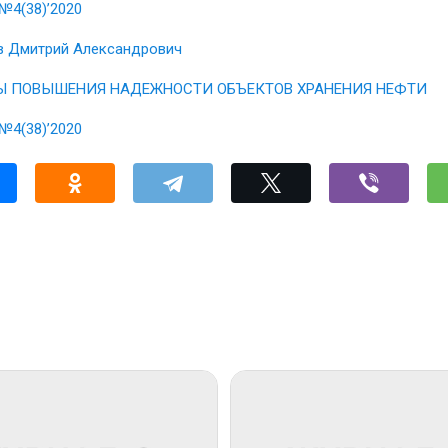
№4(38)’2020
в Дмитрий Александрович
 ПОВЫШЕНИЯ НАДЕЖНОСТИ ОБЪЕКТОВ ХРАНЕНИЯ НЕФТИ
№4(38)’2020