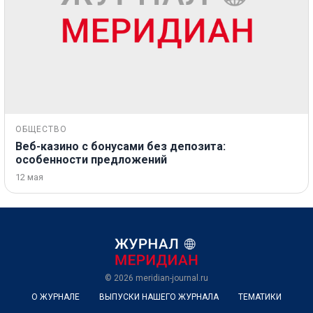
ОБЩЕСТВО
Веб-казино с бонусами без депозита:
особенности предложений
12 мая
© 2026
meridian-journal.ru
О ЖУРНАЛЕ
ВЫПУСКИ НАШЕГО ЖУРНАЛА
ТЕМАТИКИ