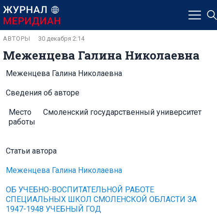
АВТОРЫ
30 декабря 2:14
Меженцева Галина Николаевна
Меженцева Галина Николаевна
Сведения об авторе
Место
Смоленский государственный университет
работы
Статьи автора
Меженцева Галина Николаевна
ОБ УЧЕБНО-ВОСПИТАТЕЛЬНОЙ РАБОТЕ
СПЕЦИАЛЬНЫХ ШКОЛ СМОЛЕНСКОЙ ОБЛАСТИ ЗА
1947-1948 УЧЕБНЫЙ ГОД