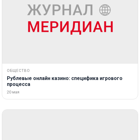
ОБЩЕСТВО
Рублевые онлайн казино: специфика игрового
процесса
20 мая