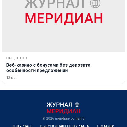
ОБЩЕСТВО
Веб-казино с бонусами без депозита:
особенности предложений
12 мая
© 2026
meridian-journal.ru
О ЖУРНАЛЕ
ВЫПУСКИ НАШЕГО ЖУРНАЛА
ТЕМАТИКИ