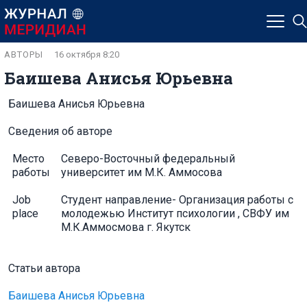
АВТОРЫ
16 октября 8:20
Баишева Анисья Юрьевна
Баишева Анисья Юрьевна
Сведения об авторе
Место
Северо-Восточный федеральный
работы
университет им М.К. Аммосова
Job
Студент направление- Организация работы с
place
молодежью Институт психологии , СВФУ им
М.К.Аммосмова г. Якутск
Статьи автора
Баишева Анисья Юрьевна