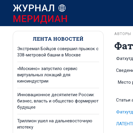
АВТОРЫ
ЛЕНТА НОВОСТЕЙ
Фат
Экстремал Бойцов совершил прыжок с
338-метровой башни в Москве
Фатхутд
«Москино» запустило сервис
Сведени
виртуальных локаций для
киноиндустрии
Место 
Инновационное десятилетие России:
Статьи 
бизнес, власть и общество формируют
будущее
Фатхутд
Триллион ушел на дальневосточную
ЛАТЕНТ
ипотеку