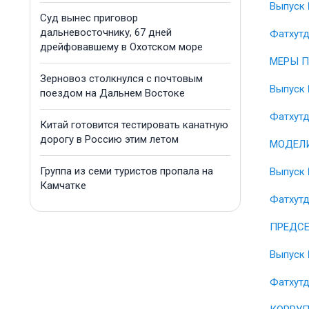
Выпуск 
Суд вынес приговор
дальневосточнику, 67 дней
Фатхутд
дрейфовавшему в Охотском море
МЕРЫ П
Зерновоз столкнулся с почтовым
Выпуск 
поездом на Дальнем Востоке
Фатхутд
Китай готовится тестировать канатную
дорогу в Россию этим летом
МОДЕЛИ
Группа из семи туристов пропала на
Выпуск 
Камчатке
Фатхутд
ПРЕДСЕ
Выпуск 
Фатхутд