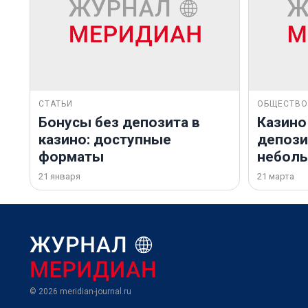
СТАТЬИ
ОБЩЕСТВО
Бонусы без депозита в
Казино
казино: доступные
депозит
форматы
небол
21 января
21 марта
© 2026
meridian-journal.ru