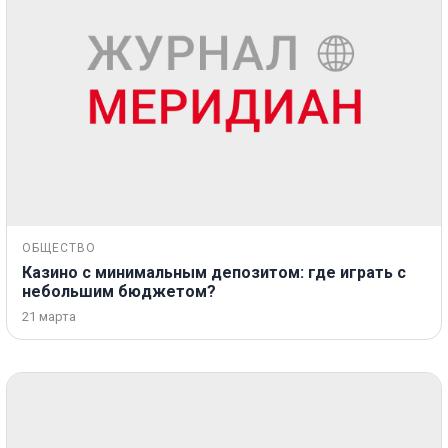
ОБЩЕСТВО
Казино с минимальным депозитом: где играть с
небольшим бюджетом?
21 марта