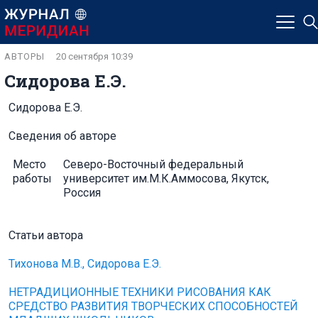
АВТОРЫ
20 сентября 10:39
Сидорова Е.Э.
Сидорова Е.Э.
Сведения об авторе
Место
Северо-Восточный федеральный
работы
университет им.М.К.Аммосова, Якутск,
Россия
Статьи автора
Тихонова М.В., Сидорова Е.Э.
НЕТРАДИЦИОННЫЕ ТЕХНИКИ РИСОВАНИЯ КАК
СРЕДСТВО РАЗВИТИЯ ТВОРЧЕСКИХ СПОСОБНОСТЕЙ