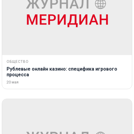
ОБЩЕСТВО
Рублевые онлайн казино: специфика игрового
процесса
20 мая