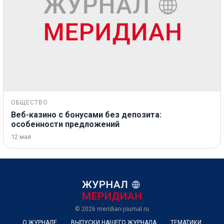
ОБЩЕСТВО
Веб-казино с бонусами без депозита:
особенности предложений
12 мая
© 2026
meridian-journal.ru
О ЖУРНАЛЕ
ВЫПУСКИ НАШЕГО ЖУРНАЛА
ТЕМАТИКИ