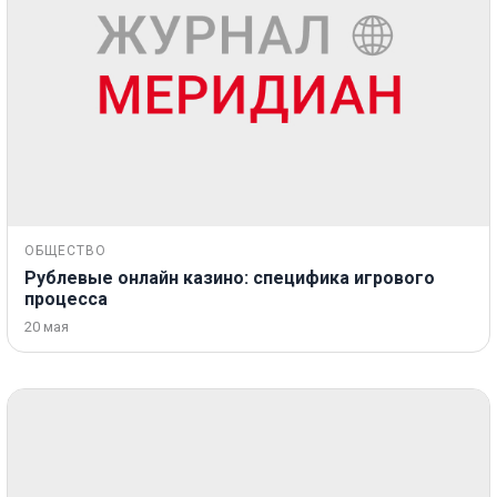
ОБЩЕСТВО
Рублевые онлайн казино: специфика игрового
процесса
20 мая