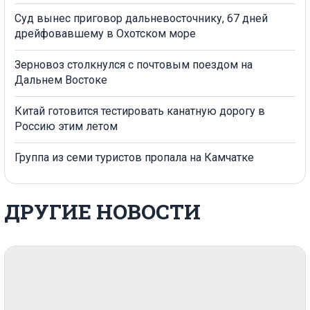
Суд вынес приговор дальневосточнику, 67 дней
дрейфовавшему в Охотском море
Зерновоз столкнулся с почтовым поездом на
Дальнем Востоке
Китай готовится тестировать канатную дорогу в
Россию этим летом
Группа из семи туристов пропала на Камчатке
ДРУГИЕ НОВОСТИ