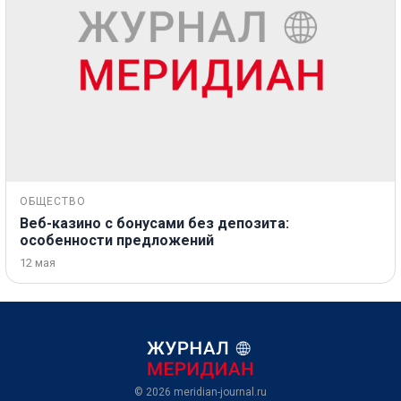
ОБЩЕСТВО
Веб-казино с бонусами без депозита:
особенности предложений
12 мая
© 2026
meridian-journal.ru