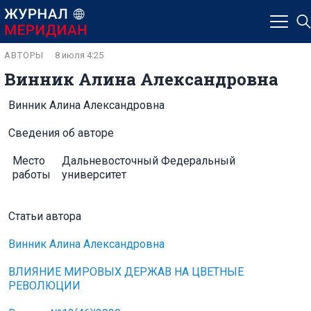
АВТОРЫ
8 июля 4:25
Винник Алина Александровна
Винник Алина Александровна
Сведения об авторе
Место
Дальневосточный Федеральный
работы
университет
Статьи автора
Винник Алина Александровна
ВЛИЯНИЕ МИРОВЫХ ДЕРЖАВ НА ЦВЕТНЫЕ
РЕВОЛЮЦИИ