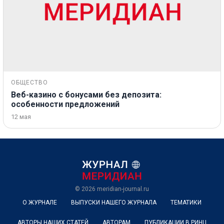
ОБЩЕСТВО
Веб-казино с бонусами без депозита:
особенности предложений
12 мая
© 2026
meridian-journal.ru
О ЖУРНАЛЕ
ВЫПУСКИ НАШЕГО ЖУРНАЛА
ТЕМАТИКИ
АВТОРЫ НАШИХ СТАТЕЙ
АВТОРАМ
ПУБЛИКАЦИИ В РИНЦ