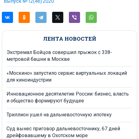
Выпуск №12(46)’2020
ЛЕНТА НОВОСТЕЙ
Экстремал Бойцов совершил прыжок с 338-
метровой башни в Москве
«Москино» запустило сервис виртуальных локаций
для киноиндустрии
Инновационное десятилетие России: бизнес, власть
и общество формируют будущее
Триллион ушел на дальневосточную ипотеку
Суд вынес приговор дальневосточнику, 67 дней
дрейфовавшему в Охотском море