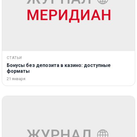
СТАТЬИ
Бонусы без депозита в казино: доступные
форматы
21 января