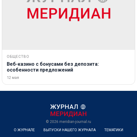
ОБЩЕСТВО
Веб-казино с бонусами без депозита:
особенности предложений
12 мая
© 2026
meridian-journal.ru
О ЖУРНАЛЕ
ВЫПУСКИ НАШЕГО ЖУРНАЛА
ТЕМАТИКИ