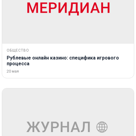
ОБЩЕСТВО
Рублевые онлайн казино: специфика игрового
процесса
20 мая