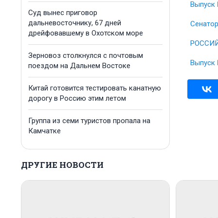
Выпуск 
Суд вынес приговор
дальневосточнику, 67 дней
Сенатор
дрейфовавшему в Охотском море
РОССИЙ
Зерновоз столкнулся с почтовым
Выпуск 
поездом на Дальнем Востоке
Китай готовится тестировать канатную
дорогу в Россию этим летом
Группа из семи туристов пропала на
Камчатке
ДРУГИЕ НОВОСТИ