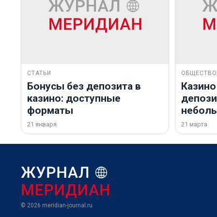
СТАТЬИ
ОБЩЕСТВО
Бонусы без депозита в
Казино
казино: доступные
депозит
форматы
небол
21 января
21 марта
© 2026
meridian-journal.ru