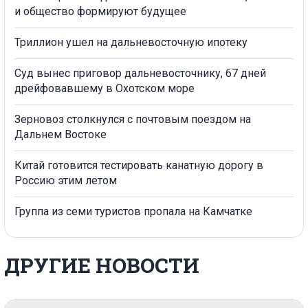
и общество формируют будущее
Триллион ушел на дальневосточную ипотеку
Суд вынес приговор дальневосточнику, 67 дней
дрейфовавшему в Охотском море
Зерновоз столкнулся с почтовым поездом на
Дальнем Востоке
Китай готовится тестировать канатную дорогу в
Россию этим летом
Группа из семи туристов пропала на Камчатке
ДРУГИЕ НОВОСТИ