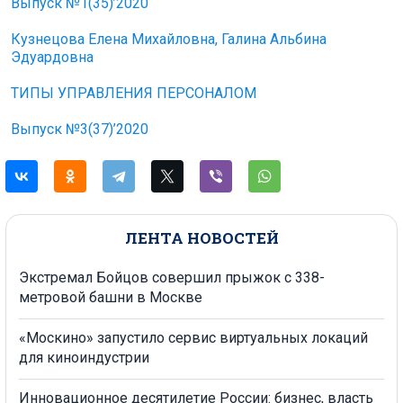
Выпуск №1(35)’2020
Кузнецова Елена Михайловна, Галина Альбина
Эдуардовна
ТИПЫ УПРАВЛЕНИЯ ПЕРСОНАЛОМ
Выпуск №3(37)’2020
ЛЕНТА НОВОСТЕЙ
Экстремал Бойцов совершил прыжок с 338-
метровой башни в Москве
«Москино» запустило сервис виртуальных локаций
для киноиндустрии
Инновационное десятилетие России: бизнес, власть