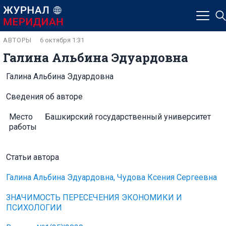
АВТОРЫ
6 октября 1:31
Галина Альбина Эдуардовна
Галина Альбина Эдуардовна
Сведения об авторе
Место
Башкирский государственный университет
работы
Статьи автора
Галина Альбина Эдуардовна, Чудова Ксения Сергеевна
ЗНАЧИМОСТЬ ПЕРЕСЕЧЕНИЯ ЭКОНОМИКИ И
ПСИХОЛОГИИ