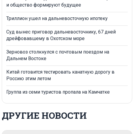
и общество формируют будущее
Триллион ушел на дальневосточную ипотеку
Суд вынес приговор дальневосточнику, 67 дней
дрейфовавшему в Охотском море
Зерновоз столкнулся с почтовым поездом на
Дальнем Востоке
Китай готовится тестировать канатную дорогу в
Россию этим летом
Группа из семи туристов пропала на Камчатке
ДРУГИЕ НОВОСТИ