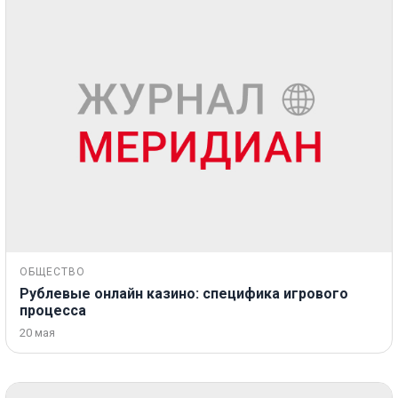
ОБЩЕСТВО
Рублевые онлайн казино: специфика игрового
процесса
20 мая