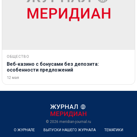
ОБЩЕСТВО
Веб-казино с бонусами без депозита:
особенности предложений
12 мая
© 2026
meridian-journal.ru
О ЖУРНАЛЕ
ВЫПУСКИ НАШЕГО ЖУРНАЛА
ТЕМАТИКИ