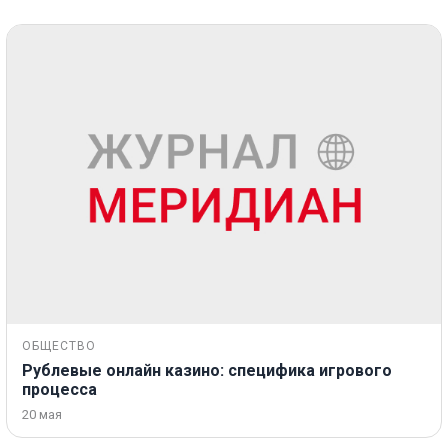
ОБЩЕСТВО
Рублевые онлайн казино: специфика игрового
процесса
20 мая