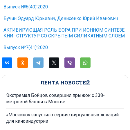
Выпуск №6(40)’2020
Бучин Эдуард Юрьевич, Денисенко Юрий Иванович
АКТИВИРУЮЩАЯ РОЛЬ БОРА ПРИ ИОННОМ СИНТЕЗЕ
КНИ- СТРУКТУР СО СКРЫТЫМ СИЛИКАТНЫМ СЛОЕМ
Выпуск №7(41)’2020
ЛЕНТА НОВОСТЕЙ
Экстремал Бойцов совершил прыжок с 338-
метровой башни в Москве
«Москино» запустило сервис виртуальных локаций
для киноиндустрии