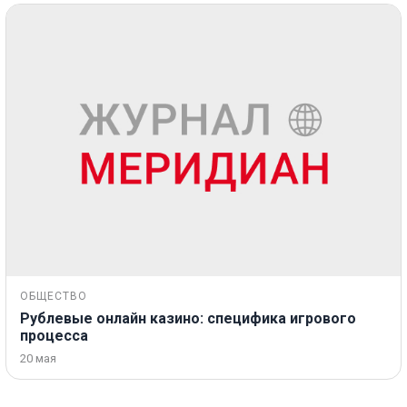
ОБЩЕСТВО
Рублевые онлайн казино: специфика игрового
процесса
20 мая