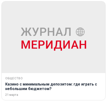
ОБЩЕСТВО
Казино с минимальным депозитом: где играть с
небольшим бюджетом?
21 марта