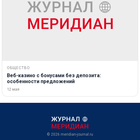
ОБЩЕСТВО
Веб-казино с бонусами без депозита:
особенности предложений
12 мая
© 2026
meridian-journal.ru