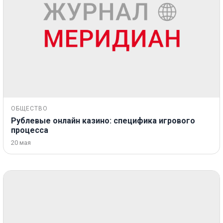
ОБЩЕСТВО
Рублевые онлайн казино: специфика игрового
процесса
20 мая