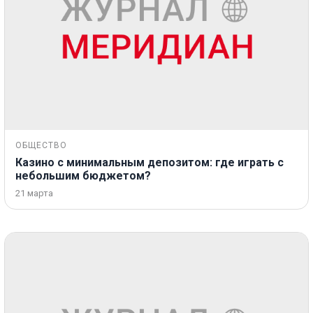
ОБЩЕСТВО
Казино с минимальным депозитом: где играть с
небольшим бюджетом?
21 марта