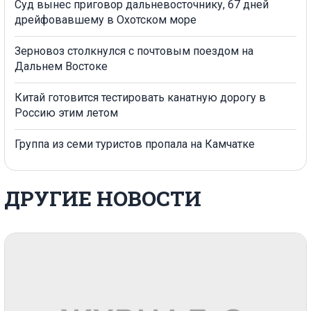
Суд вынес приговор дальневосточнику, 67 дней
дрейфовавшему в Охотском море
Зерновоз столкнулся с почтовым поездом на
Дальнем Востоке
Китай готовится тестировать канатную дорогу в
Россию этим летом
Группа из семи туристов пропала на Камчатке
ДРУГИЕ НОВОСТИ