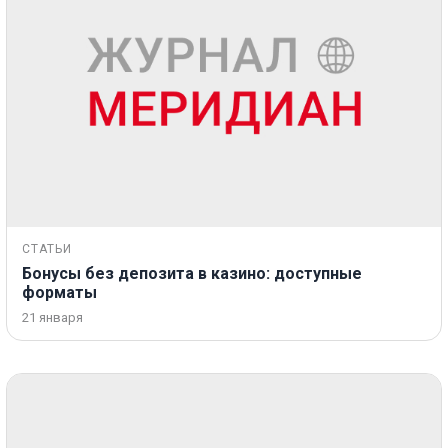
СТАТЬИ
Бонусы без депозита в казино: доступные
форматы
21 января