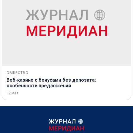
ОБЩЕСТВО
Веб-казино с бонусами без депозита:
особенности предложений
12 мая