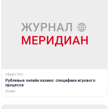
ОБЩЕСТВО
Рублевые онлайн казино: специфика игрового
процесса
20 мая