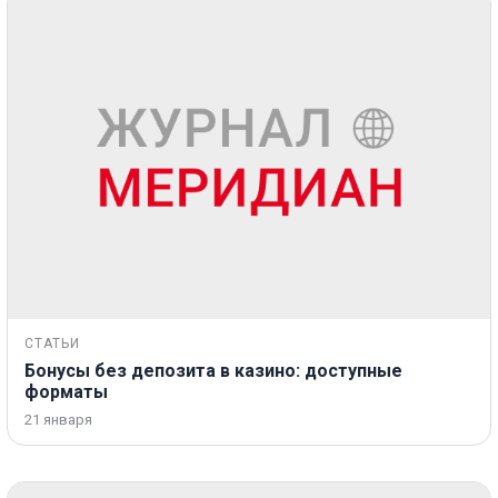
СТАТЬИ
Бонусы без депозита в казино: доступные
форматы
21 января