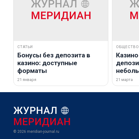
СТАТЬИ
ОБЩЕСТВО
Бонусы без депозита в
Казино
казино: доступные
депозит
форматы
небол
21 января
21 марта
© 2026
meridian-journal.ru