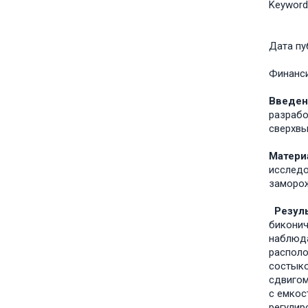
Keyword
Дата пу
Финанс
Введен
разрабо
сверхвы
Матери
исследо
заморож
Резуль
биконич
наблюда
располо
состыко
сдвигом
с емкос
регулир