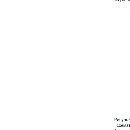
Рисуно
схемат