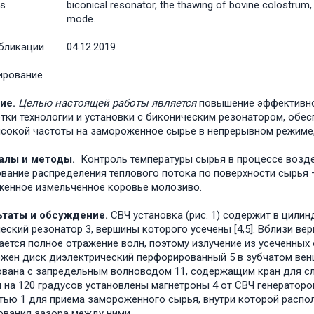
s
biconical resonator, the thawing of bovine colostrum,
mode.
бликации
04.12.2019
ирование
ие.
Целью настоящей работы является
повышение эффективно
тки технологии и установки с биконическим резонатором, обе
сокой частоты на замороженное сырье в непрерывном режиме,
алы и методы.
Контроль температуры сырья в процессе возде
вание распределения теплового потока по поверхности сырья –
енное измельченное коровье молозиво.
таты и обсуждение.
СВЧ установка (рис. 1) содержит в цили
еский резонатор 3, вершины которого усечены [4,5]. Вблизи ве
ется полное отражение волн, поэтому излучение из усеченных 
жен диск диэлектрический перфорированный 5 в зубчатом вен
вана с запредельным волноводом 11, содержащим кран для сли
 на 120 градусов установлены магнетроны 4 от СВЧ генераторо
тью 1 для приема замороженного сырья, внутри которой расп
ования зазора между ними.