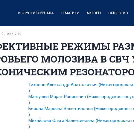
ВЫПУСКИ ЖУРНАЛА
ТЕМАТИКИ
АВТОРЫ
ОБЩЕСТВО
21 мая 7:12
ФЕКТИВНЫЕ РЕЖИМЫ РА
ОВЬЕГО МОЛОЗИВА В СВЧ 
КОНИЧЕСКИМ РЕЗОНАТОР
Тихонов Александр Анатольевич
(Нижегородская
)
Мангушев Марат Равилевич
(Нижегородская госу
)
Белова Марьяна Валентиновна
(Нижегородская г
)
Михайлова Ольга Валентиновна
(Нижегородская г
)