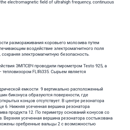
 the electromagnetic field of ultrahigh frequency, continuous
сти размораживания коровьего молозива путем
спечивающим воздействие электромагнитного поля
 сохраняя электромагнитную безопасность.
йствия ЭМПСВЧ проводили пирометром Testo 925, а
 тепловизором FLIRi335. Сырьем является
ндрической емкости 9 вертикально расположенный
ршин биконуса образуются поверхности, где
открытых концов отсутствует. В центре резонатора
це 6. Нижняя усеченная вершина резонатора
ва продукта 12. По периметру оснований конусов со
в. Верхняя усеченная вершина резонатора состыкована
оложены оребренные вальцы 2 с возможностью