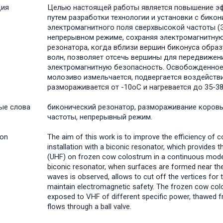
ция
Целью настоящей работы является повышение э
путем разработки технологии и установки с бик
электромагнитного поля сверхвысокой частоты 
непрерывном режиме, сохраняя электромагнитну
резонатора, когда вблизи вершин биконуса обра
волн, позволяет отсечь вершины для передвижен
электромагнитную безопасность. Освобожденное
молозиво измельчается, подвергается воздейст
размораживается от -10оС и нагревается до 35-38
ые слова
биконический резонатор, размораживание коровь
частоты, непрерывный режим.
ion
The aim of this work is to improve the efficiency of
installation with a biconic resonator, which provides 
(UHF) on frozen cow colostrum in a continuous mode,
biconic resonator, when surfaces are formed near the
waves is observed, allows to cut off the vertices fo
maintain electromagnetic safety. The frozen cow colo
exposed to VHF of different specific power, thawed 
flows through a ball valve.