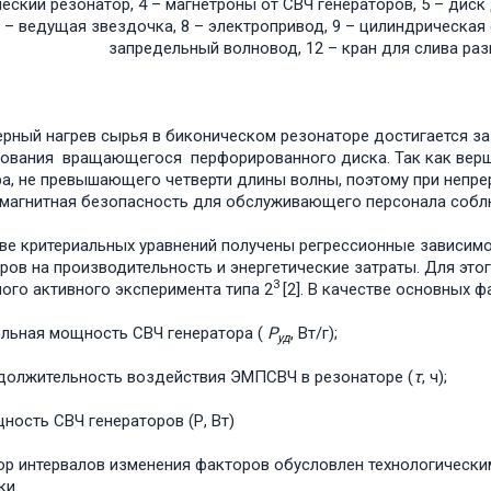
еский резонатор, 4 – магнетроны от СВЧ генераторов, 5 – диск
 – ведущая звездочка, 8 – электропривод, 9 – цилиндрическая 
запредельный волновод, 12 – кран для слива р
рный нагрев сырья в биконическом резонаторе достигается за
ования вращающегося перфорированного диска. Так как верш
а, не превышающего четверти длины волны, поэтому при непр
магнитная безопасность для обслуживающего персонала соблюд
ве критериальных уравнений получены регрессионные зависимо
ров на производительность и энергетические затраты. Для это
3
ого активного эксперимента типа 2
[2]. В качестве основных 
льная мощность СВЧ генератора (
Р
, Вт/г);
уд
должительность воздействия ЭМПСВЧ в резонаторе (
τ
, ч);
ность СВЧ генераторов (Р, Вт)
нтервалов изменения факторов обусловлен технологическим
ки.