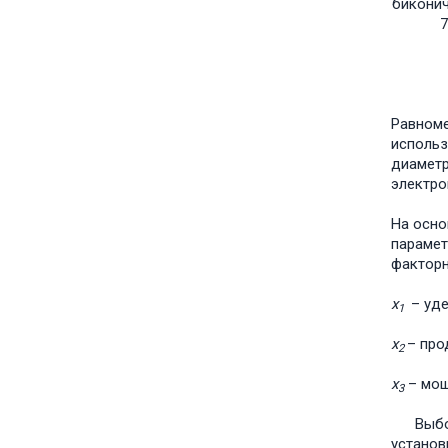
биконич
7
Равноме
использ
диаметр
электро
На осно
парамет
факторн
х
– уде
1
х
– про
2
х
– мощ
3
Выбор и
установ