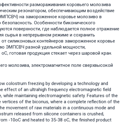
ффективности размораживания коровьего молозива
оническим резонатором, обеспечивающим воздействие
(ЭМПСВЧ) на замороженное коровье молозиво в
ю безопасность. Особенности биконического
зуются поверхности, где наблюдается полное отражение
ия сырья в непрерывном режиме и сохранить
 от силиконовых контейнеров замороженное коровье
вию ЭМПСВЧ разной удельной мощности,
 оС, готовая продукция стекает через шаровой кран.
его молозива, электромагнитное поле сверхвысокой
 cow colostrum freezing by developing a technology and
the effect of an ultrahigh frequency electromagnetic field
 while maintaining electromagnetic safety. Features of the
 vertices of the biconus, where a complete reflection of the
r the movement of raw materials in a continuous mode and
strum released from silicone containers is crushed,
from -10oC and heated to 35-38 oC, the finished product