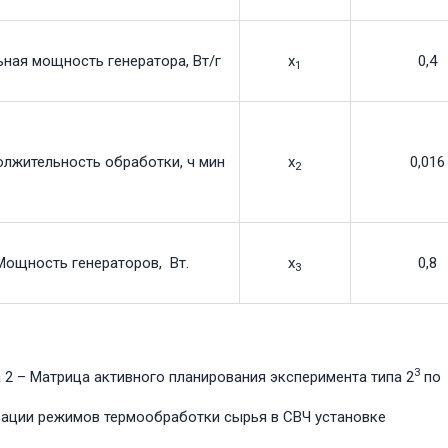
ная мощность генератора, Вт/г
х
0,4
1
лжительность обработки, ч мин
х
0,016
2
Мощность генераторов, Вт.
х
0,8
3
3
 2 – Матрица активного планирования эксперимента типа 2
по
ации режимов термообработки сырья в СВЧ установке