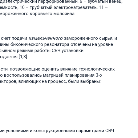
 диэлектрический перфорированный, 6 – зубчатый венец,
емкость, 10 – трубчатый электронагреватель, 11 –
азмороженного коровьего молозива
 счет подачи
измельченного
замороженного сырья, и
ины биконического резонатора отсечены на уровне
ерывном режиме работы СВЧ установки
ается [1,3].
сти, позволяющие оценить влияние технологических
го воспользовались матрицей планирования 3-х
факторов, влияющих на процесс, были выбраны:
и условиями и конструкционными параметрами СВЧ