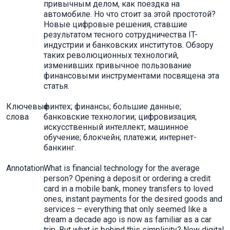
привычным делом, как поездка на
автомобиле. Но что стоит за этой простотой?
Новые цифровые решения, ставшие
результатом тесного сотрудничества IT-
индустрии и банковских институтов. Обзору
таких революционных технологий,
изменивших привычное пользование
финансовыми инструментами посвящена эта
статья.
Ключевые
финтех; финансы; большие данные;
слова
банковские технологии; цифровизация;
искусственный интеллект; машинное
обучение; блокчейн; платежи; интернет-
банкинг.
Annotation
What is financial technology for the average
person? Opening a deposit or ordering a credit
card in a mobile bank, money transfers to loved
ones, instant payments for the desired goods and
services – everything that only seemed like a
dream a decade ago is now as familiar as a car
trip. But what is behind this simplicity? New digital