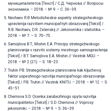
муниципалитетов [Текст] / С.Д. Чернова // Вопросы
экономики. – 2018. – № 9. – С. 36–39.
Nechaev R.B Metodicheskie aspekty strategicheskogo
upravlenija razvitiem municipal’nyh obrazovanij [Tekst] /
R.B. Nechaev, D.R. Zelenskij // Jekonomika i statistika. –
2018. – № 7. – S. 70–75.
Samojlova B.T., Mishin E.A. Principy strategicheskogo
planirovanija v razvitii sistemy mestnogo samoupravlenija
[Tekst] / B.T. Samojlova E.A. Mishin // Vestnik MGU. –
2018. – № 2 (21). – S. 18–23.
Truhin P.B. Strategicheskoe planirovanie kak kljuchevoj
faktor uspeshnogo razvitija municipal’nogo obrazovanija
[Tekst] / P.B. Truhin // Vestnik KNITU. – 2018. – № 12. – S.
45–51.
Chernova S.D. Ocenka zarubezhnogo opyta razvitija
municipalitetov [Tekst] / S.D. Chernova // Voprosy
jekonomiki. – 2018. – № 9. – S. 36–39.