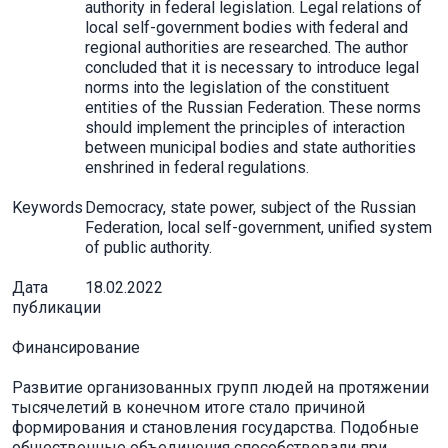
authority in federal legislation. Legal relations of
local self-government bodies with federal and
regional authorities are researched. The author
concluded that it is necessary to introduce legal
norms into the legislation of the constituent
entities of the Russian Federation. These norms
should implement the principles of interaction
between municipal bodies and state authorities
enshrined in federal regulations.
Keywords
Democracy, state power, subject of the Russian
Federation, local self-government, unified system
of public authority.
Дата
18.02.2022
публикации
Финансирование
Развитие организованных групп людей на протяжении
тысячелетий в конечном итоге стало причиной
формирования и становления государства. Подобные
общественные объединения способствовали при