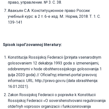
право, управление. № 3. С. 38.
Авакьян С.А. Конституционное право России:
учебный курс: в 2 т. 6-е изд. М.: Норма, 2018. Т. 1. С.
139-141
Spisok ispol’zovannoj literatury:
Konstitucija Rossijskoj Federacii (prinjata vsenarodnym
golosovaniem 12 dekabrja 1993 goda s izmenenijami,
odobrennymi v hode obshherossijskogo golosovanija 1
ijulja 2020 goda) // Oficial’nyj internet‐portal pravovoj
informacii. URL: http://pravo.gov.ru (data obrashhenija:
16.01.2021).
Zakon Rossijskoj Federacii o popravke k Konstitucii
Rossijskoj Federacii «O sovershenstvovanii regulirovanija
otdel’nyh voprosov organizacii i funkcionirovanija