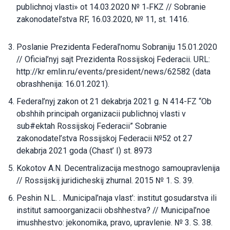
publichnoj vlasti» ot 14.03.2020 № 1‐FKZ // Sobranie
zakonodatel’stva RF, 16.03.2020, № 11, st. 1416.
Poslanie Prezidenta Federal’nomu Sobraniju 15.01.2020
// Oficial’nyj sajt Prezidenta Rossijskoj Federacii. URL:
http://kr emlin.ru/events/president/news/62582 (data
obrashhenija: 16.01.2021).
Federal’nyj zakon ot 21 dekabrja 2021 g. N 414-FZ “Ob
obshhih principah organizacii publichnoj vlasti v
sub#ektah Rossijskoj Federacii” Sobranie
zakonodatel’stva Rossijskoj Federacii №52 ot 27
dekabrja 2021 goda (Chast’ I) st. 8973
Kokotov A.N. Decentralizacija mestnogo samoupravlenija
// Rossijskij juridicheskij zhurnal. 2015 № 1. S. 39.
Peshin N.L. . Municipal’naja vlast’: institut gosudarstva ili
institut samoorganizacii obshhestva? // Municipal’noe
imushhestvo: jekonomika, pravo, upravlenie. № 3. S. 38.