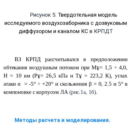
Рисунок 5.
Твердотельная модель
исследуемого воздухозаборника с дозвуковым
диффузором и каналом КС
в КРПДТ
ВЗ КРПД рассчитывался в предположении
обтекания воздушным потоком при М
= 1,5
÷
4,0,
¥
Н = 10 км (Р
= 26,5 кПа и Т
= 223,2 К),
углах
¥
¥
атаки α = -5
°
÷
+20
°
и скольжения β = 0, 2.5 и 5
°
в
компоновке с корпусом ЛА
(рис.1а, 1б).
Методы расчета и моделирования.