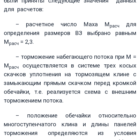
были приняты следующие значения данных
для расчетов:
– расчетное число Маха М
для
расч
определения размеров ВЗ выбрано равным
М
= 2,3.
расч
– торможение набегающего потока при М =
М
осуществляется в системе трех косых
расч
скачков уплотнения на тормозящем клине с
замыкающим прямым скачком перед кромкой
обечайки, т.е. реализуется схема с внешним
торможением потока.
– положение обечайки относительно
многоступенчатого клина и длины панелей
торможения определяются из условия