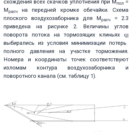
схождения всех скачков уплотнения при М
=
пол
М
на передней кромке обечайки. Схема
расч
плоского воздухозаборника для М
= 2.3
расч
приведена на рисунке 2. Величины углов
поворота потока на тормозящих клиньях
q
I
выбирались из условия минимизации потерь
полного давления на участке торможения.
Номера и координаты точек соответствуют
изломам контура воздухозаборника и
поворотного канала (см. таблицу 1).