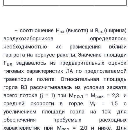
– соотношение Н
(высота) и В
(ширина)
вх
вх
воздухозаборников определялось
необходимостью их размещения вблизи
гаргрота на корпусе ракеты. Значение площади
F
задавалось из предварительных оценок
вх
тяговых характеристик ЛА по предполагаемой
траектории полета. Относительная площадь
горла ВЗ рассчитывалась из условия захвата
всего потока (
j
= 1) при
M
= М
= 2,3 и
пол
расч
средней скорости в горле М
= 1,5 с
г
увеличением площади горла на 10% для
обеспечения требуемых расходных
характеристик при М
= 2,0 и ниже. Для
пол