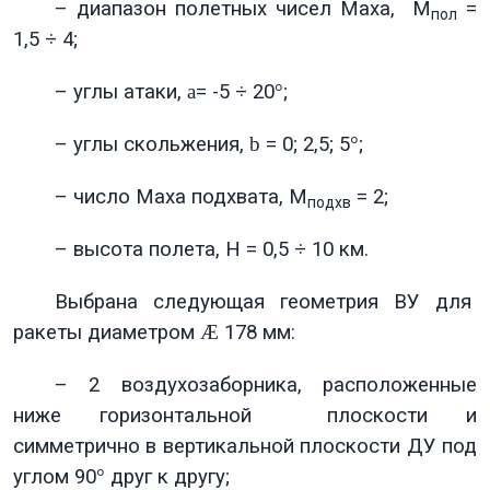
– диапазон полетных чисел Маха, М
=
пол
1,5 ÷ 4;
– углы атаки,
a
= -5 ÷ 20
°
;
– углы скольжения,
b
= 0; 2,5; 5
°
;
– число Маха подхвата, М
= 2;
подхв
– высота полета, Н = 0,5 ÷ 10 км.
Выбрана следующая геометрия ВУ для
ракеты диаметром
Æ
178 мм:
– 2 воздухозаборника, расположенные
ниже горизонтальной плоскости и
симметрично в вертикальной плоскости ДУ под
углом 90
°
друг к другу;