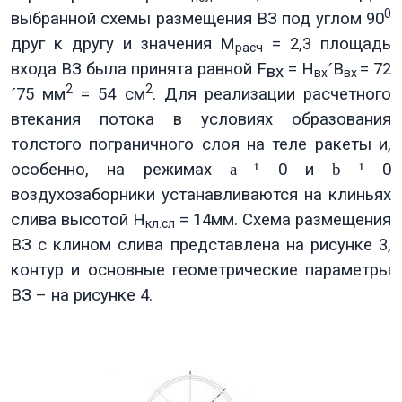
0
выбранной схемы размещения ВЗ под углом 90
друг к другу и значения М
= 2,3 площадь
расч
входа ВЗ была принята равной
F
= Н
´
В
= 72
вх
вх
вх
2
2
´
75 мм
= 54 см
. Для реализации расчетного
втекания потока в условиях образования
толстого пограничного слоя на теле ракеты и,
особенно, на режимах
a
¹
0 и
b
¹
0
воздухозаборники устанавливаются на клиньях
слива высотой Н
= 14мм. Схема размещения
кл.сл
ВЗ с клином слива представлена на рисунке 3,
контур и основные геометрические параметры
ВЗ – на рисунке 4.