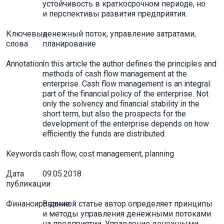
устойчивость в краткосрочном периоде, но
и перспективы развития предприятия.
Ключевые
денежный поток, управление затратами,
слова
планирование
Annotation
In this article the author defines the principles and
methods of cash flow management at the
enterprise. Cash flow management is an integral
part of the financial policy of the enterprise. Not
only the solvency and financial stability in the
short term, but also the prospects for the
development of the enterprise depends on how
efficiently the funds are distributed.
Keywords
cash flow, cost management, planning
Дата
09.05.2018
публикации
Финансирование
В данной статье автор определяет принципы
и методы управления денежными потоками
на предприятии. Управление денежными