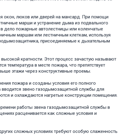
я окон, люков или дверей на мансард. При помощи
тничные марши и устранение дыма из подвального
я в дело пожарные автолестницы или коленчатые
ничным маршам или лестничным клеткам, используя
газодымозащитника, присоединяемые к дыхательным
 высокой кратности. Этот процесс зачастую называют
ся температура в месте пожара, что препятствует
выше этажи через конструктивные проемы.
ения пожара и созданы условия его полного
ва вводится звено газодымозащитной службы для
аются и охлаждаются нагретые конструкции помещения.
е времени работы звена газодымозащитной службы в
щениях расценивается как сложные условия и
 других сложных условиях требуют особую слаженность