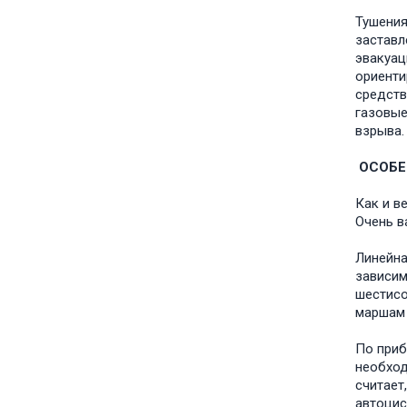
Тушения
заставл
эвакуац
ориенти
средств
газовые
взрыва.
ОСОБЕ
Как и в
Очень в
Линейна
зависим
шестисо
маршам 
По приб
необход
считает
автоцис