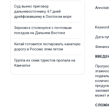
Суд вынес приговор
Annotat
дальневосточнику, 67 дней
дрейфовавшему в Охотском море
Keyword
Зерновоз столкнулся с почтовым
поездом на Дальнем Востоке
Дата пу
Китай готовится тестировать канатную
Финанс
дорогу в Россию этим летом
ВВЕДЕ
Группа из семи туристов пропала на
Камчатке
Прогрес
этажнос
подваль
количес
предусм
захламл
может и
СЛОЖН