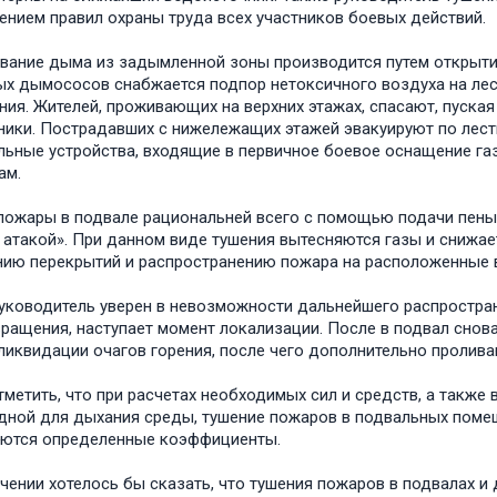
нием правил охраны труда всех участников боевых действий.
вание дыма из задымленной зоны производится путем открыти
х дымососов снабжается подпор нетоксичного воздуха на лес
ия. Жителей, проживающих на верхних этажах, спасают, пуска
ики. Пострадавших с нижележащих этажей эвакуируют по лест
льные устройства, входящие в первичное боевое оснащение 
ам.
пожары в подвале рациональней всего с помощью подачи пены
 атакой». При данном виде тушения вытесняются газы и снижает
ию перекрытий и распространению пожара на расположенные 
уководитель уверен в невозможности дальнейшего распростран
ращения, наступает момент локализации. После в подвал сно
ликвидации очагов горения, после чего дополнительно пролив
тметить, что при расчетах необходимых сил и средств, а такж
дной для дыхания среды, тушение пожаров в подвальных поме
ются определенные коэффициенты.
чении хотелось бы сказать, что тушения пожаров в подвалах и