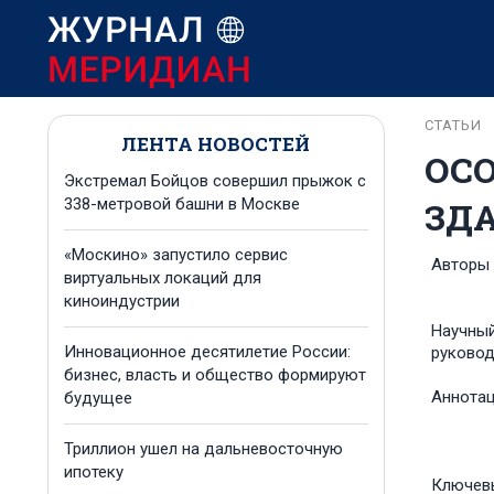
СТАТЬИ
ЛЕНТА НОВОСТЕЙ
ОС
Экстремал Бойцов совершил прыжок с
ЗД
338-метровой башни в Москве
«Москино» запустило сервис
Авторы
виртуальных локаций для
киноиндустрии
Научны
Инновационное десятилетие России:
руковод
бизнес, власть и общество формируют
Аннота
будущее
Триллион ушел на дальневосточную
ипотеку
Ключев