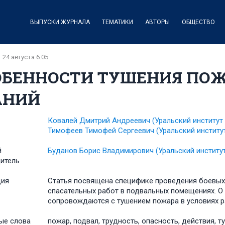
ВЫПУСКИ ЖУРНАЛА
ТЕМАТИКИ
АВТОРЫ
ОБЩЕСТВО
24 августа 6:05
ОБЕННОСТИ ТУШЕНИЯ ПОЖ
АНИЙ
Ковалей Дмитрий Андреевич
(Уральский институ
Тимофеев Тимофей Сергеевич
(Уральский инстит
й
Буданов Борис Владимирович
(Уральский инстит
итель
ция
Статья посвящена специфике проведения боевых 
спасательных работ в подвальных помещениях. О
сопровождаются с тушением пожара в условиях р
ые слова
пожар, подвал, трудность, опасность, действия, т