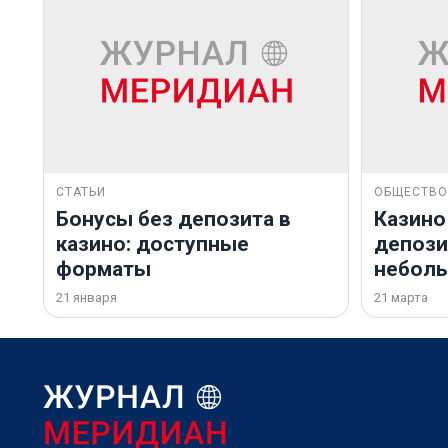
СТАТЬИ
ОБЩЕСТВО
Бонусы без депозита в
Казино
казино: доступные
депозит
форматы
небол
21 января
21 марта