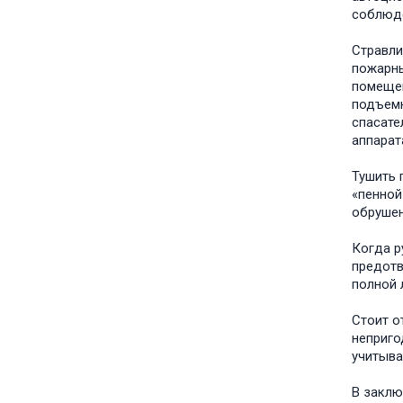
соблюде
Стравли
пожарны
помещен
подъемн
спасате
аппарат
Тушить 
«пенной
обрушен
Когда р
предотв
полной 
Стоит о
неприго
учитыва
В заклю