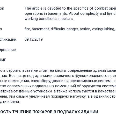
ion
The article is devoted to the specifics of combat ope
operations in basements. About complexity and fire da
working conditions in cellars.
s
fire, basement, difficulty, danger, action, extinguishing
бликации
09.12.2019
ирование
НИЕ
с в строительстве не стоит на места, современные здания хар
тью. Все чаще под зданиями различного функционального пре
ные помещения, спецоборудование и всевозможные системы ве
тво современных подвальных помещений оборудуются системами
атривают данные установки, а также используются в качестве
ены, тем самым увеличивая пожарную нагрузку, а в зданиях ст
дти и речи.
ОСТЬ ТУШЕНИЯ ПОЖАРОВ В ПОДВАЛАХ ЗДАНИЙ