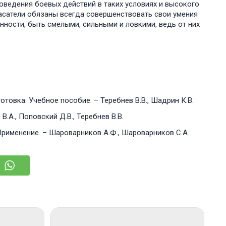
оведения боевых действий в таких условиях и высокого
асатели обязаны всегда совершенствовать свои умения
ности, быть смелыми, сильными и ловкими, ведь от них
овка. Учебное пособие. – Теребнев В.В., Шадрин К.В.
А., Поповский Д.В., Теребнев В.В.
Применение. – Шароварников А.Ф., Шароварников С.А.