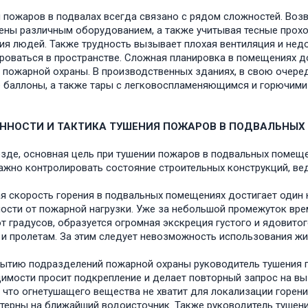
 пожаров в подвалах всегда связано с рядом сложностей. Возв
ены различным оборудованием, а также учитывая тесные прохо
ия людей. Также трудность вызывает плохая вентиляция и нед
роваться в пространстве. Сложная планировка в помещениях д
 пожарной охраны. В производственных зданиях, в свою очере
 баллоны, а также тары с легковоспламеняющимся и горючими
ННОСТИ И ТАКТИКА ТУШЕНИЯ ПОЖАРОВ В ПОДВАЛЬНЫ
езде, основная цель при тушении пожаров в подвальных помеще
ажно контролировать состояние строительных конструкций, ве
я скорость горения в подвальных помещениях достигает один к
ости от пожарной нагрузки. Уже за небольшой промежуток вре
т градусов, образуется огромная экскреция густого и ядовито
и пролетам. За этим следует невозможность использования жил
ытию подразделений пожарной охраны руководитель тушения по
имости просит подкрепление и делает повторный запрос на в
, что огнетушащего вещества не хватит для локализации горени
терны на ближайший водоисточник. Также руководитель тушени