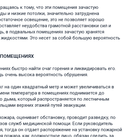
ращаясь к тому, что эти помещения зачастую
ды и низкие потолки, значительно затруднена
остаточное освещение, это не позволяет хорошо
оставляет неудобства грамотной расстановки сил и
дь, в подвальных помещениях зачастую хранятся
 жидкостями. Это несет за собой большую вероятность
Х ПОМЕЩЕНИЯХ
ниях быстро найти очаг горения и ликвидировать его.
дь очень высока вероятность обрушения.
г на один квадратный метр и может увеличиваться в
мени температура в помещениях поднимается до
го дыма, который распространяется по лестничным
ьцами верхних этажей путей эвакуации.
жара, оценивает обстановку, проводит разведку, по
ызов служб медицинской помощи. Если руководитель
я, тогда он отдает распоряжение на установку пожарной
я пожара, как должностное лицо, обязан следить за