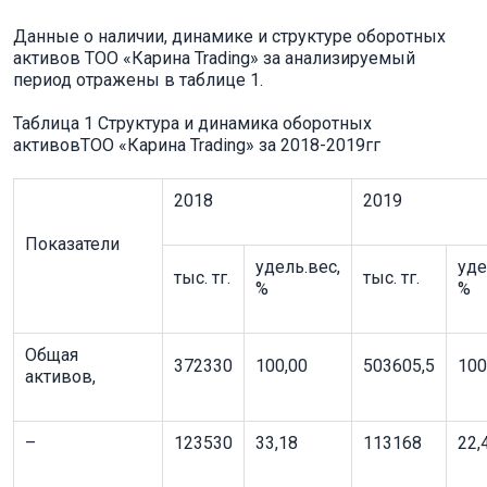
Данные о наличии, динамике и структуре оборотных
активов ТОО «Карина Trading» за анализируемый
период отражены в таблице 1.
Таблица 1 Структура и динамика оборотных
активовТОО «Карина Trading» за 2018-2019гг
2018
2019
Показатели
удель.вес,
уде
тыс. тг.
тыс. тг.
%
%
Общая
372330
100,00
503605,5
100
активов,
–
123530
33,18
113168
22,