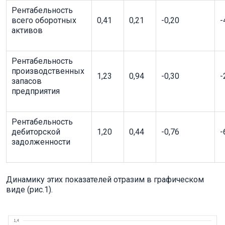
Рентабельность
всего оборотных
0,41
0,21
-0,20
-
активов
Рентабельность
производственных
1,23
0,94
-0,30
-
запасов
предприятия
Рентабельность
дебиторской
1,20
0,44
-0,76
-
задолженности
Динамику этих показателей отразим в графическом
виде (рис.1).