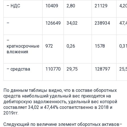
– НДС
10409
2,80
21129
4,2
–
126649
34,02
238934
47,
–
краткосрочные
972
0,26
1578
0,3
вложения
– средства
110770
29,75
128797
25,
По данным таблицы видно, что в составе оборотных
средств наибольший удельный вес приходится на
дебиторскую задолженность, удельный вес которой
составляет 34,02 и 47,44% соответственно в 2018 и
2019гг.
Следующий по величине элемент оборотных активов–