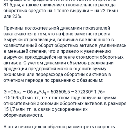
81,5дня, а также снижение относительного расхода
оборотных средств на 1 тенге выручки – на 22 тиын
или 23%.
Причины положительной динамики показателей
заключаются в том, что на фоне заметного роста
выручки от реализации, величина вовлеченного в
хозяйственный оборот оборотных активов увеличилась
в меньшей степени, что и привело к увеличению
выручки, приходящейся на тенге стоимости оборотных
активов. С учетом динамики объемов реализации
продукции предприятия можно оценить сумму
экономии или перерасхода оборотных активов в
отчетном периоде по сравнению с базисным:
Э =Об.к
– Об.к.
*Ј
= 503605,5 – 372330* 1,76=
1
0
q
-151695,3тыс. тг., т.е. отчетном году получена сумма
относительной экономии оборотных активов в размере
151,7 млн. тг. в связи с ускорением их
оборачиваемости.
В этой связи целесообразно рассмотреть скорость