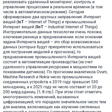
реализовать удаленный мониторинг, контроль и
управление процессами в реальном времени (в том
числе в автоматическом режиме). Сегодня
сформировано два крупных направления: Интернет
вещей (
IoT
– Internet of Things) и промышленный
Интернет вещей (
IIoT
– Industrial Internet of Things).
Инструментально данные технологии очень похожи,
ключевая разница в предназначении: если основная
задача Интернета вещей – это сбор всевозможных
данных (которые будут приоритетно использоваться
для построения моделей и прогнозов), то
предназначение промышленного Интернета вещей
состоит в автоматизации производства (за счет
удаленного управления ресурсами и мощностями по
показаниям датчиков). По прогнозам аналитиков Ovum,
Machina Research и Nokia число промышленных
соединенных устройств к 2019 году превысит 530
млн.единиц, а к 2025 году их число составит от 20 до
200 млрд.единиц. [1; 8 стр.] При этом стоит отметить
многогранность изменений, вызванных
цифровизацией, что породило значительное число тем
для анализа, включающих как изучение системных
изменений в экономике (например, трансформация