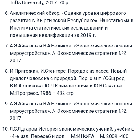
Tufts University, 2017. 70 p
Аналитический обзор: «Оценка уровня цифрового
развития в Кыргызской Республике». Нацстаткома и
Института статистических исследований и
повышения квалификации за 2019 г
.
А.Э.Айвазов и В.А.Беликов. «Экономические основы
мироустройства». // Экономические стратегии №2.
2017
И.Пригожин, И.Стенгерс. Порядок из хаоса: Новый
диалог человека с природой. Пер. с анг. /Общ.ред.
В.И.Аршинова, Ю.Л.Климантовича и Ю.В.Сачкова.
М.:Прогресс, 1986 – 432 стр.
А.Э.Айвазов и В.А.Беликов. «Экономические основы
мироустройства». // Экономические стратегии №2.
2017
Я.С.Ядгаров История экономических учений: учебник.
-4-е изд. Перераб.и доп. – М.:ИНФРА – М, 2009.-480