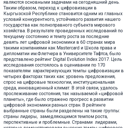
являются основными задачами на сегодняшний день.
Таким образом, переход к цифровизации в
Кыргызской Республике становится одним из главных
условий конкурентного, устойчивого развития нашего
государства как полноправного субъекта мирового
хозяйства. В результате проведенных исследований по
текущему состоянию и темпу роста за последние
девять лет цифровой экономики в 60 странах мира
такими компаниями как Mastercard и Школа права и
дипломатии им.Флетчера в Университете Тафтса, было
представлено рейтинг Digital Evolution Index 2017. Цель
исследования состоялось в оценивании по 170
показателям характеризующих темпы цифровизации в
четырех факторах таких как: уровень предложения,
спрос на цифровые технологии, институциональная
среда, инновационный климат. В этой связи, удалось
прослеживание состояния, так называемой «цифровой
планеты», где было отражено прогресс в развитии
цифровой экономики разных стран. В рейтинге
выбранные страны были разделены на такие группы:
страны лидеры, замедляющимся темпом роста,
перспективные и проблемные. Странами лидерами,
которые демонстрировали высокие темпы цифрового