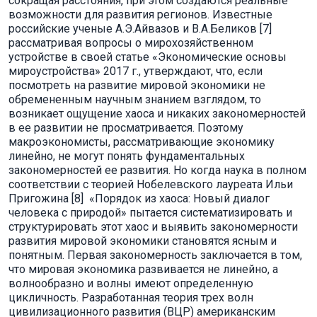
сокращая расстояния, при этом создаются реальные
возможности для развития регионов. Известные
российские ученые А.Э.Айвазов и В.А.Беликов [7]
рассматривая вопросы о мирохозяйственном
устройстве в своей статье «Экономические основы
мироустройства» 2017 г., утверждают, что, если
посмотреть на развитие мировой экономики не
обремененным научным знанием взглядом, то
возникает ощущение хаоса и никаких закономерностей
в ее развитии не просматривается. Поэтому
макроэкономисты, рассматривающие экономику
линейно, не могут понять фундаментальных
закономерностей ее развития. Но когда наука в полном
соответствии с теорией Нобелевского лауреата Ильи
Пригожина [8] «Порядок из хаоса: Новый диалог
человека с природой» пытается систематизировать и
структурировать этот хаос и выявить закономерности
развития мировой экономики становятся ясным и
понятным. Первая закономерность заключается в том,
что мировая экономика развивается не линейно, а
волнообразно и волны имеют определенную
цикличность. Разработанная теория трех волн
цивилизационного развития (ВЦР) американским