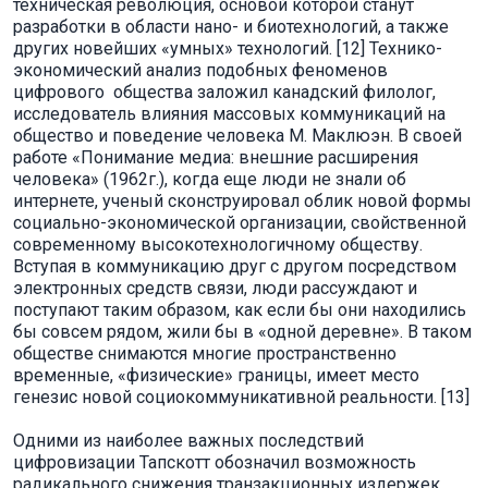
техническая революция, основой которой станут
разработки в области нано- и биотехнологий, а также
других новейших «умных» технологий. [12] Технико-
экономический анализ подобных феноменов
цифрового общества заложил канадский филолог,
исследователь влияния массовых коммуникаций на
общество и поведение человека М. Маклюэн. В своей
работе «Понимание медиа: внешние расширения
человека» (1962г.), когда еще люди не знали об
интернете, ученый сконструировал облик новой формы
социально-экономической организации, свойственной
современному высокотехнологичному обществу.
Вступая в коммуникацию друг с другом посредством
электронных средств связи, люди рассуждают и
поступают таким образом, как если бы они находились
бы совсем рядом, жили бы в «одной деревне». В таком
обществе снимаются многие пространственно
временные, «физические» границы, имеет место
генезис новой социокоммуникативной реальности. [13]
Одними из наиболее важных последствий
цифровизации Тапскотт обозначил возможность
радикального снижения транзакционных издержек,