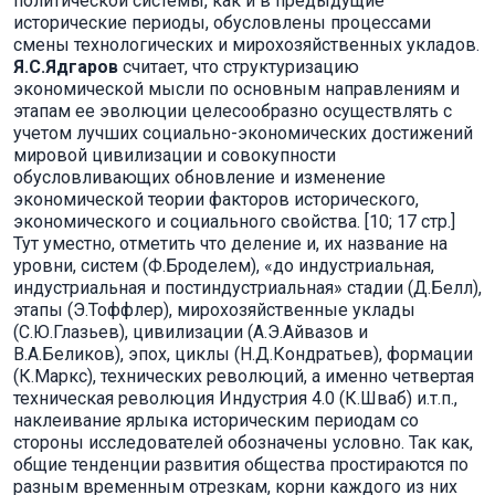
политической системы, как и в предыдущие
исторические периоды, обусловлены процессами
смены технологических и мирохозяйственных укладов.
Я.С.Ядгаров
считает, что структуризацию
экономической мысли по основным направлениям и
этапам ее эволюции целесообразно осуществлять с
учетом лучших социально-экономических достижений
мировой цивилизации и совокупности
обусловливающих обновление и изменение
экономической теории факторов исторического,
экономического и социального свойства. [10; 17 стр.]
Тут уместно, отметить что деление и, их название на
уровни, систем (Ф.Броделем), «до индустриальная,
индустриальная и постиндустриальная» стадии (Д.Белл),
этапы (Э.Тоффлер), мирохозяйственные уклады
(С.Ю.Глазьев), цивилизации (А.Э.Айвазов и
В.А.Беликов), эпох, циклы (Н.Д.Кондратьев), формации
(К.Маркс), технических революций, а именно четвертая
техническая революция Индустрия 4.0 (К.Шваб) и.т.п.,
наклеивание ярлыка историческим периодам со
стороны исследователей обозначены условно. Так как,
общие тенденции развития общества простираются по
разным временным отрезкам, корни каждого из них