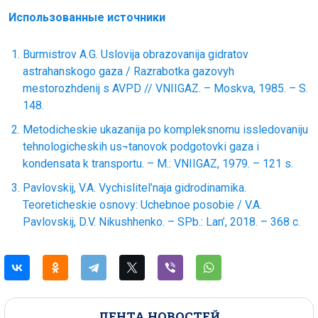
Использованные источники
Burmistrov A.G. Uslovija obrazovanija gidratov
astrahanskogo gaza / Razrabotka gazovyh
mestorozhdenij s AVPD // VNIIGAZ. – Moskva, 1985. – S.
148.
Metodicheskie ukazanija po kompleksnomu issledovaniju
tehnologicheskih us¬tanovok podgotovki gaza i
kondensata k transportu. – M.: VNIIGAZ, 1979. – 121 s.
Pavlovskij, V.A. Vychislitel’naja gidrodinamika.
Teoreticheskie osnovy: Uchebnoe posobie / V.A.
Pavlovskij, D.V. Nikushhenko. – SPb.: Lan’, 2018. – 368 c.
ЛЕНТА НОВОСТЕЙ