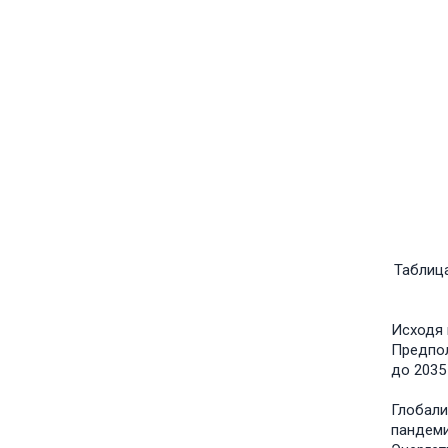
Таблица
Исходя 
Предпол
до 2035
Глобали
пандеми