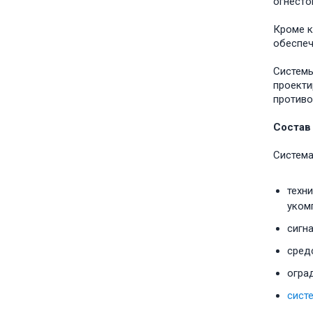
огнесто
Кроме к
обеспеч
Системы
проекти
противо
Состав
Система
техни
уком
сигн
сред
огра
сист