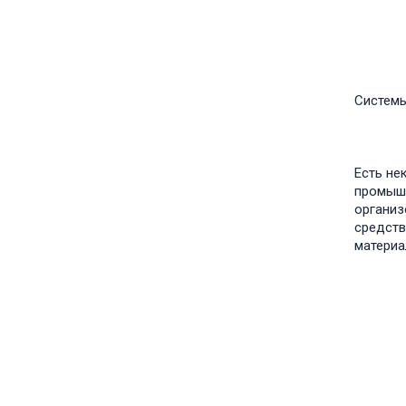
Систем
Есть не
промышл
организ
средств
материа