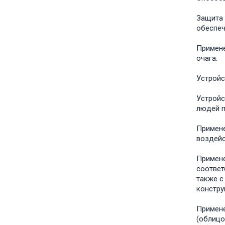
Защита 
обеспеч
Примене
очага.
Устройс
Устройс
людей п
Примене
воздейс
Примене
соответ
также с
констру
Примене
(облицо