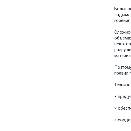
Большое
задымле
горения
Сложнос
объемах
некотор
разруше
материа
Поэтому
правил 
Техниче
× преду
× обесп
× созда