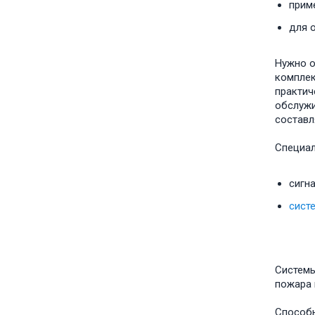
прим
для 
Нужно о
комплек
практич
обслужи
составл
Специал
сигн
сист
Системы
пожара 
Способы