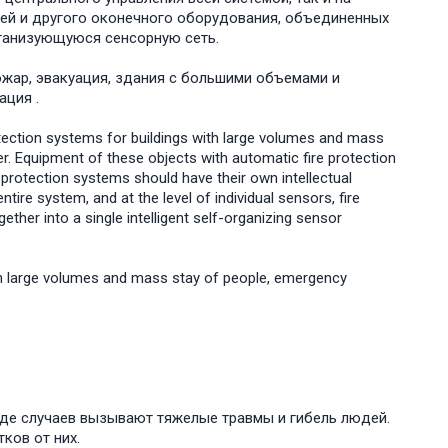
ей и другого оконечного оборудования, объединенных
ганизующуюся сенсорную сеть.
жар, эвакуация, здания с большими объемами и
ация .
rotection systems for buildings with large volumes and mass
r. Equipment of these objects with automatic fire protection
rotection systems should have their own intellectual
entire system, and at the level of individual sensors, fire
ther into a single intelligent self-organizing sensor
with large volumes and mass stay of people, emergency
де случаев вызывают тяжелые травмы и гибель людей.
ков от них.