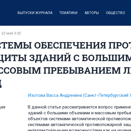
ВЫПУСКИ ЖУРНАЛА
ТЕМАТИКИ
АВТОРЫ
ОБЩЕСТВО
22 мая 3:02
СТЕМЫ ОБЕСПЕЧЕНИЯ ПР
ЩИТЫ ЗДАНИЙ С БОЛЬШИ
ССОВЫМ ПРЕБЫВАНИЕМ ЛЮ
Ц
Изотова Васса Андреевна
(Санкт-Петербургский 
ция
В данной статье рассматривается вопрос примен
зданий с большими объемами и массовым пребыв
объектов системами автоматической противопож
системами автоматической противопожарной за
интеллектуальными возможностями как на уровне 