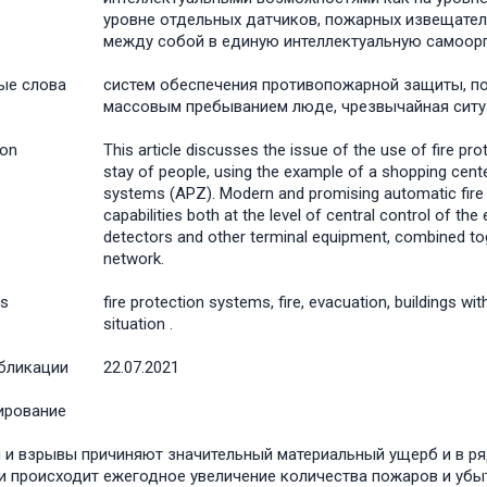
уровне отдельных датчиков, пожарных извещател
между собой в единую интеллектуальную самоор
ые слова
систем обеспечения противопожарной защиты, по
массовым пребыванием люде, чрезвычайная ситу
ion
This article discusses the issue of the use of fire p
stay of people, using the example of a shopping cente
systems (APZ). Modern and promising automatic fire p
capabilities both at the level of central control of the 
detectors and other terminal equipment, combined toge
network.
s
fire protection systems, fire, evacuation, buildings 
situation .
бликации
22.07.2021
ирование
и взрывы причиняют значительный материальный ущерб и в ря
и происходит ежегодное увеличение количества пожаров и убыт