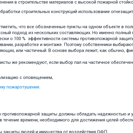
енения в строительстве материалов с высокой пожарной стойк
обработки строительных конструкций использование огнезащит
тметить, что все обозначенные пункты на одном объекте в по
сный подход из нескольких составляющих. Но именно полный п
ески о 100 % эффективности системы противопожарной защиты.
вании, разработке и монтаже. Поэтому собственники выбираю
яющих, или частичный. В основе выбора лежит, как обычно, ф
исты же рекомендуют, если выбор пал на частичное обеспечени
ализацию с оповещением,
ему пожаротушения
.
 противопожарной защиты должны обладать надежностью и у
в течение времени, необходимого для достижения целей обесп
 защиты людей и имущества от воздействия ОФП.