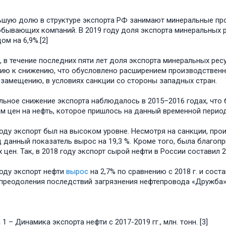
шую долю в структуре экспорта РФ занимают минеральные прод
бывающих компаний. В 2019 году доля экспорта минеральных р
ом на 6,9%.[2]
 в течение последних пяти лет доля экспорта минеральных рес
ию к снижению, что обусловлено расширением производственн
замещению, в условиях санкции со стороны западных стран.
льное снижение экспорта наблюдалось в 2015–2016 годах, что 
м цен на нефть, которое пришлось на данный временной период
году экспорт был на высоком уровне. Несмотря на санкции, пр
д данный показатель вырос на 19,3 %. Кроме того, была благоп
цен. Так, в 2018 году экспорт сырой нефти в России составил 26
году экспорт нефти
вырос
на 2,7% по сравнению с 2018 г. и сост
 преодоления последствий загрязнения нефтепровода «Дружба»
1 – Динамика экспорта нефти с 2017-2019 гг., млн. тонн. [3]