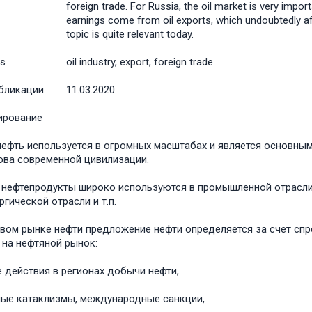
foreign trade. For Russia, the oil market is very impor
earnings come from oil exports, which undoubtedly a
topic is quite relevant today.
s
oil industry, export, foreign trade.
бликации
11.03.2020
ирование
нефть используется в огромных масштабах и является основным
ова современной цивилизации.
 нефтепродукты широко используются в промышленной отрасли,
ргической отрасли и т.п.
вом рынке нефти предложение нефти определяется за счет спр
 на нефтяной рынок:
 действия в регионах добычи нефти,
ые катаклизмы, международные санкции,