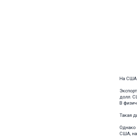
На США 
Экспорт
долл. С
В физиче
Такая д
Однако 
США, на