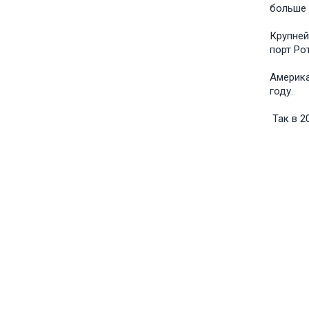
больше 
Крупней
порт Ро
Америка
году.
Так в 20