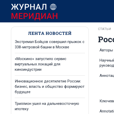
СТАТЬИ
ЛЕНТА НОВОСТЕЙ
Рос
Экстремал Бойцов совершил прыжок с
338-метровой башни в Москве
Авторы
«Москино» запустило сервис
Научны
виртуальных локаций для
руковод
киноиндустрии
Аннота
Инновационное десятилетие России:
бизнес, власть и общество формируют
будущее
Ключев
Триллион ушел на дальневосточную
ипотеку
Annotat