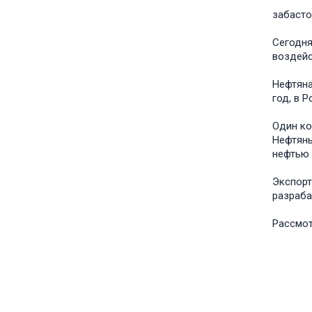
забасто
Сегодня
воздейс
Нефтяна
год, в 
Один ко
Нефтяны
нефтью 
Экспорт
разраба
Рассмот