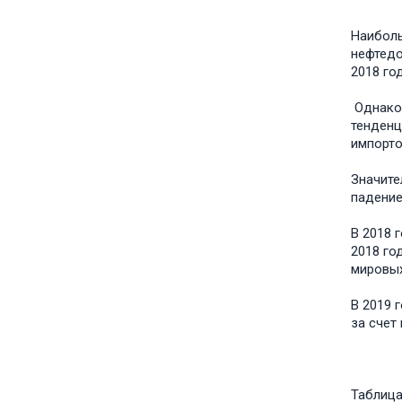
Наиболь
нефтедо
2018 год
Однако,
тенденц
импорто
Значите
падение
В 2018 
2018 го
мировых 
В 2019 
за счет
Таблица 