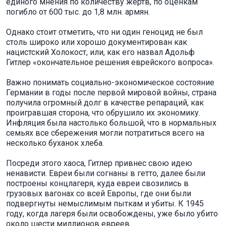
единого мнения по количеству жертв, по оценкам
погибло от 600 тыс. до 1,8 млн. армян.
Однако стоит отметить, что ни один геноцид не был
столь широко или хорошо документирован как
нацистский Холокост, или, как его назвал Адольф
Гитлер «окончательное решения еврейского вопроса».
Важно понимать социально-экономическое состояние
Германии в годы после первой мировой войны, страна
получила огромный долг в качестве репараций, как
проигравшая сторона, что обрушило их экономику.
Инфляция была настолько большой, что в нормальных
семьях все сбережения могли потратиться всего на
несколько буханок хлеба.
Посреди этого хаоса, Гитлер привнес свою идею
ненависти. Евреи были согнаны в гетто, далее были
построены концлагеря, куда евреи свозились в
грузовых вагонах со всей Европы, где они были
подвергнуты немыслимым пыткам и убиты. К 1945
году, когда лагеря были освобождены, уже было убито
около шести миллионов евреев.