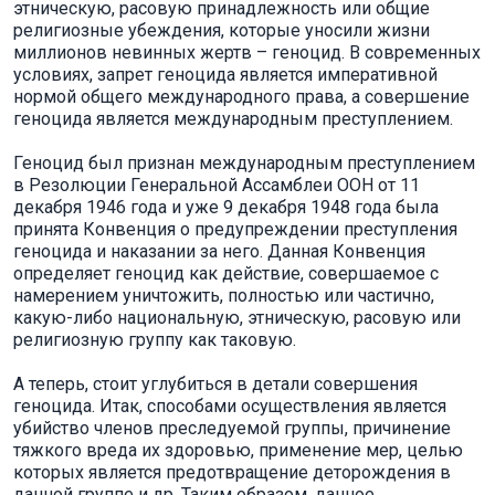
этническую, расовую принадлежность или общие
религиозные убеждения, которые уносили жизни
миллионов невинных жертв – геноцид. В современных
условиях, запрет геноцида является императивной
нормой общего международного права, а совершение
геноцида является международным преступлением.
Геноцид был признан международным преступлением
в Резолюции Генеральной Ассамблеи ООН от 11
декабря 1946 года и уже 9 декабря 1948 года была
принята Конвенция о предупреждении преступления
геноцида и наказании за него. Данная Конвенция
определяет геноцид как действие, совершаемое с
намерением уничтожить, полностью или частично,
какую-либо национальную, этническую, расовую или
религиозную группу как таковую.
А теперь, стоит углубиться в детали совершения
геноцида. Итак, способами осуществления является
убийство членов преследуемой группы, причинение
тяжкого вреда их здоровью, применение мер, целью
которых является предотвращение деторождения в
данной группе и др. Таким образом, данное