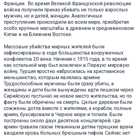
Франции. Во время Великой Французской революции
войска получили приказ убивать не только взрослых
мужчин, но и детей, женщин. Аналогичные
преступления происходили во всем мире, приобретая
особо крупные масштабы в древнем и средневековом
Китае и на Ближнем Востоке.
Массовые убийства мирных жителей были
зафиксированы в ходе большинства вооруженных
конфликтов 20 века. Начиная с 1915 года, в то время
как остальной мир был вовлечен в Первую мировую
войну, Турция яростно набросилась на христианское
меньшинство, которым являлись армяне.
Трудоспособные мужчины были сразу убиты, а
женщины и дети были вынуждены идти пешком через
Сирийскую пустыню на новое место жительства, но по
факту были обречены на смерть. Целые деревни были
сожжены дотла вместе с жителями, а корабли, полные
армян, буксировали в Черное море и топили. Были
построены около двух десятков концлагерей, где
армян травили газом. Невинным детям турецкие врачи
вводили кровь больных брюшным тифом. Сейчас нет