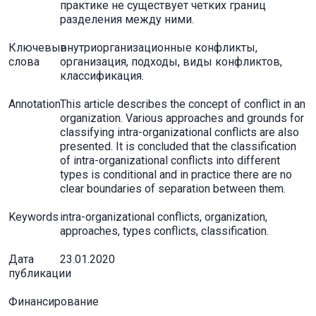
практике не существует четких границ
разделения между ними.
Ключевые
внутриорганизационные конфликты,
слова
организация, подходы, виды конфликтов,
классификация.
Annotation
This article describes the concept of conflict in an
organization. Various approaches and grounds for
classifying intra-organizational conflicts are also
presented. It is concluded that the classification
of intra-organizational conflicts into different
types is conditional and in practice there are no
clear boundaries of separation between them.
Keywords
intra-organizational conflicts, organization,
approaches, types conflicts, classification.
Дата
23.01.2020
публикации
Финансирование