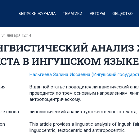
ВЫПУСКИ ЖУРНАЛА
ТЕМАТИКИ
АВТОРЫ
ОБЩЕСТВО
31 января 12:14
НГВИСТИЧЕСКИЙ АНАЛИЗ
КСТА В ИНГУШСКОМ ЯЗЫКЕ
Нальгиева Залина Иссаевна
(Ингушский государс
ция
В данной статье проводится лингвистический ан
проводится по трем основным направлениям: лин
антропоцентрическому.
ые слова
лингвистический анализ художественного текста,
ion
This article provides a linguistic analysis of Ingush f
linguocentric, textocentric and anthropocentric.