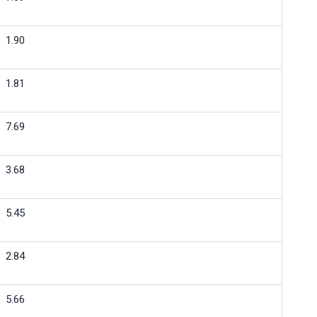
1.90
1.81
7.69
3.68
5.45
2.84
5.66