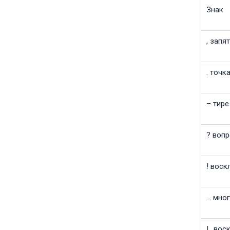
Знак
, запя
. точк
– тире
? воп
! воск
… мно
!.. во