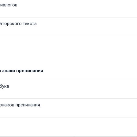
иалогов
вторского текста
и знаки препинания
букв
знаков препинания