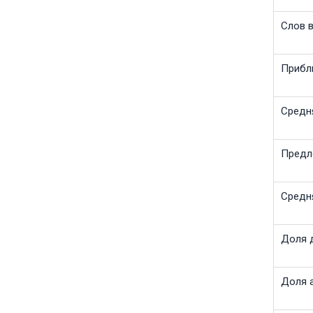
Слов 
Прибл
Средн
Предл
Средн
Доля д
Доля а