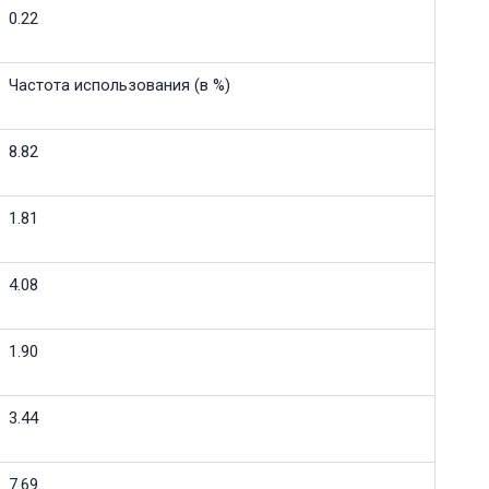
0.22
Частота использования (в %)
8.82
1.81
4.08
1.90
3.44
7.69