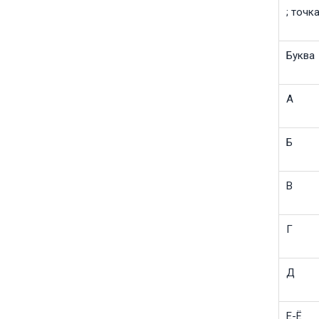
; точк
Буква
А
Б
В
Г
Д
Е-Ё