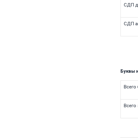
СДП д
СДП а
Буквы 
Всего 
Всего 