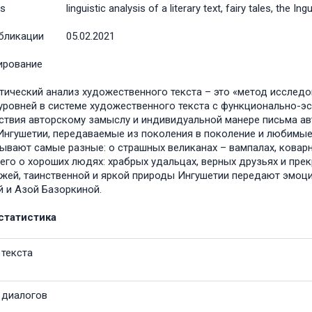
s
linguistic analysis of a literary text, fairy tales, the In
бликации
05.02.2021
ирование
тический анализ художественного текста – это «метод исследо
уровней в системе художественного текста с функционально-эст
ствия авторскому замыслу и индивидуальной манере письма авто
Ингушетии, передаваемые из поколения в поколение и любимые
ывают самые разные: о страшных великанах – вампалах, коварн
его о хороших людях: храбрых удальцах, верных друзьях и пре
жей, таинственной и яркой природы Ингушетии передают эмоц
 и Азой Базоркиной.
статистика
текста
 диалогов