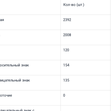
Кол-во (шт.)
тая
2392
а
2008
120
росительный знак
154
лицательный знак
135
готочие
0
склицательный знак с