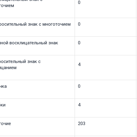
0
точием
просительный знак с многоточием
0
ойной восклицательный знак
0
росительный знак с
4
ицанием
чка
0
бки
4
точие
203