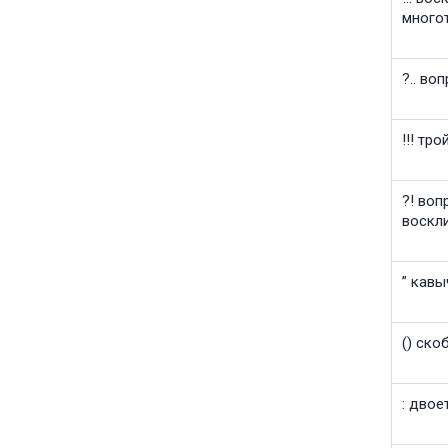
много
?.. во
!!! тр
?! воп
воскл
” кавы
() ско
: двое