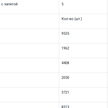
а с запятой
5
Кол-во (шт.)
9535
1962
4408
2050
3721
8313