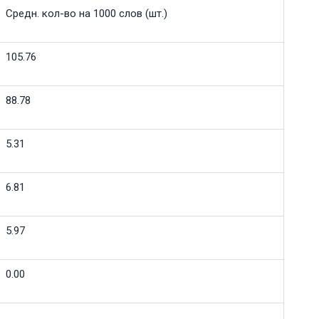
Средн. кол-во на 1000 слов (шт.)
105.76
88.78
5.31
6.81
5.97
0.00