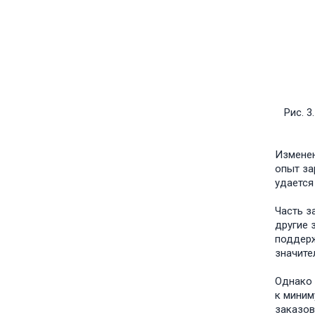
Рис. 
Изменен
опыт за
удается
Часть з
другие 
поддерж
значите
Однако 
к миним
заказов