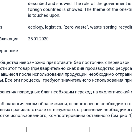
described and showed. The role of the government i
foreign countries is showed. The theme of the one-tim
is touched upon.
s
ecology, logistics, “zero waste”, waste sorting, recycli
бликации
25.01.2020
ирование
бщества невозможно представить без постоянных перевозок. 
сти этот товар (предварительно снабдив производство ресурсам
авшиеся после использования продукции, необходимо отправ
ы. Все эти процессы требуют значительного использования прир
ранения природных благ необходим переход на экологический 
об экологическом образе жизни, первостепенно необходимо от
авных правилах: отказе от ненужного, ограничении необходимог
отке использованного, компостировании остального (см. рис. 1)