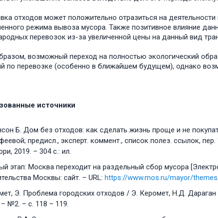
вка отходов может положительно отразиться на деятельности 
енного режима вывоза мусора. Также позитивное влияние дан
родных перевозок из-за увеличенной цены на данный вид тра
бразом, возможный переход на полностью экологический обра
й по перевозке (особенно в ближайшем будущем), однако возм
зованные источники
он Б. Дом без отходов: как сделать жизнь проще и не покупать 
еевой; предисл., эксперт. коммент., список полез. ссылок, пер.
ри, 2019. – 304 с.: ил.
ый этап: Москва переходит на раздельный сбор мусора [Электр
тельства Москвы: сайт. – URL:
https://www.mos.ru/mayor/themes
ет, Э. Проблема городских отходов / Э. Керомет, Н.Д. Дараган 
 – №2. – с. 118 – 119.