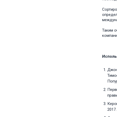
Сортиро
определ
междуна
Таким о
компани
Исполь
Джонс
Тимоф
Попур
Перв
прави
Кером
2017.