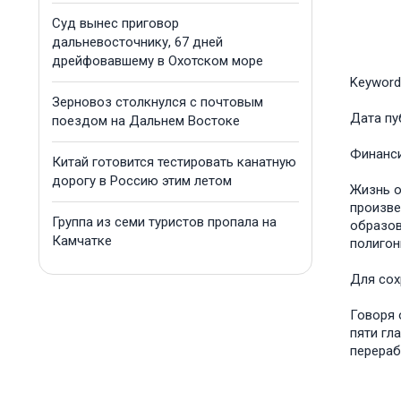
Суд вынес приговор
дальневосточнику, 67 дней
дрейфовавшему в Охотском море
Keyword
Зерновоз столкнулся с почтовым
Дата пу
поездом на Дальнем Востоке
Финанс
Китай готовится тестировать канатную
дорогу в Россию этим летом
Жизнь о
произве
Группа из семи туристов пропала на
образов
Камчатке
полигон
Для сох
Говоря 
пяти гл
перераб