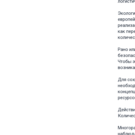
логисти
Экологи
европей
реализа
как пер
количес
Рано ил
безопас
Чтобы э
возника
Для сох
необход
концепц
ресурсо
Действи
Количес
Многора
наблюда