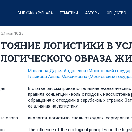
ВЫПУСКИ ЖУРНАЛА
ТЕМАТИКИ
АВТОРЫ
ОБЩЕСТВО
21 мая 10:25
СТОЯНИЕ ЛОГИСТИКИ В УС
ОЛОГИЧЕСКОГО ОБРАЗА Ж
Масалова Дарья Андреевна
(Московский государс
Глазкова Алина Максимовна
(Московский государ
ция
В статье рассматривается влияние экологических
правила концепции «ноль отходов». Рассмотрена 
обращения с отходами в зарубежных странах. За
ее влияния на логистику.
ые слова
экология, логистика, «ноль отходов», сортировка 
ion
The influence of the ecological principles on the logist