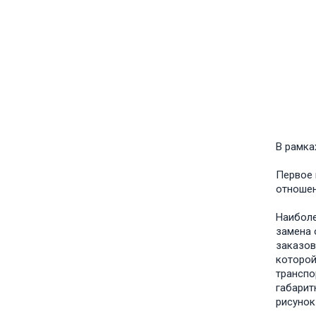
В рамка
Первое 
отношен
Наиболе
замена 
заказов
которой
транспо
габарит
рисунок 