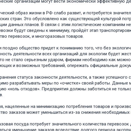
ческие организации могут вести экономически эффективную де
ческий образ жизни в РФ слабо развит, и потребуется значите
ских стран. Это обусловлено как существующей культурой потр
ции данных планов. В связи с этим логистические компаниям н
евозки будут сведены к минимуму, пройдёт этап транспортиро
тво перевозок, и многоразовых товаров.
и поздно общество придет к пониманию того, что без экологи
ность деятельности всех организаций для экологии будет жест
то не стало серьезным ударом, фирмам необходимо как можно 
ющих и возможных требований, опережать официальные доку
ранения статуса законности деятельности, а также успешного 
имо разрабатывать меры по «очистке» своей работы. Данные м
ию «ноль отходов». Предприятия должны заботиться не только
в.
я, нацеленные на минимизацию потребления товаров и производ
тво заказов может уменьшиться из-за снижения необходимых 
зовая посуда потребует значительного количества перевозок до
ться уменьшение заказов вследствие долгого периода эксплу