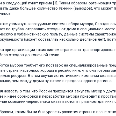
и в следующий пункт приема [3]. Таким образом, организация 
вать даже большее количество техники (выездов), что может 
чиков.
акже упомянуть и вакуумные системы сбора мусора, Скандинав
ют по трубам отправлять отходы от дома в специальное место с
ческую и урбанистическую пользу, данные системы характери
окупаемости (может составлять несколько десятков лет), поэто
ка при организации таких систем ограничена: транспортировка 
бора отходов до конечной точки.
отка мусора требует его поставок на специализированные пред
ые страны настолько хороши в ресайклинге, что они готовы зак
имые ресурсы. В этом случае логистические компании оказыва
ольше, чем между двумя пунктами в пределах одного региона.
я новость о том, что России приходится закупать мусор у други
е к идее сортировки и переработки мусора приводит к простаи
учае компании-перевозчики оказываются в приятном для них п
бразом, каким бы ни был уровень развития страны в плане отно