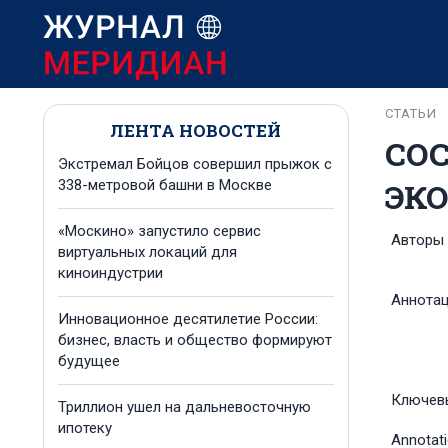
СТАТЬИ
ЛЕНТА НОВОСТЕЙ
СО
Экстремал Бойцов совершил прыжок с
ЭК
338-метровой башни в Москве
«Москино» запустило сервис
Авторы
виртуальных локаций для
киноиндустрии
Аннота
Инновационное десятилетие России:
бизнес, власть и общество формируют
будущее
Ключев
Триллион ушел на дальневосточную
ипотеку
Annotat