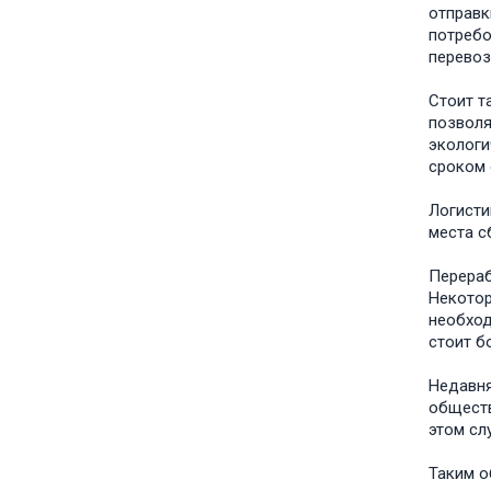
отправк
потребо
перевоз
Стоит т
позволя
экологи
сроком 
Логисти
места с
Перераб
Некотор
необход
стоит б
Недавня
обществ
этом сл
Таким о