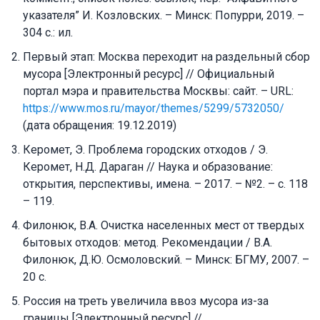
указателя” И. Козловских. – Минск: Попурри, 2019. –
304 с.: ил.
Первый этап: Москва переходит на раздельный сбор
мусора [Электронный ресурс] // Официальный
портал мэра и правительства Москвы: сайт. – URL:
https://www.mos.ru/mayor/themes/5299/5732050/
(дата обращения: 19.12.2019)
Керомет, Э. Проблема городских отходов / Э.
Керомет, Н.Д. Дараган // Наука и образование:
открытия, перспективы, имена. – 2017. – №2. – с. 118
– 119.
Филонюк, В.А. Очистка населенных мест от твердых
бытовых отходов: метод. Рекомендации / В.А.
Филонюк, Д.Ю. Осмоловский. – Минск: БГМУ, 2007. –
20 с.
Россия на треть увеличила ввоз мусора из-за
границы [Электронный ресурс] //