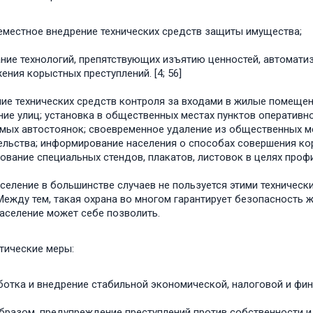
местное внедрение технических средств защиты имущества;
ние технологий, препятствующих изъятию ценностей, автомат
ения корыстных преступлений. [4; 56]
ие технических средств контроля за входами в жилые помещен
ие улиц; установка в общественных местах пунктов оперативно
мых автостоянок; своевременное удаление из общественных м
ельства; информирование населения о способах совершения ко
ование специальных стендов, плакатов, листовок в целях профил
селение в большинстве случаев не пользуется этими технически
Между тем, такая охрана во многом гарантирует безопасность 
население может себе позволить.
тические меры:
ботка и внедрение стабильной экономической, налоговой и фин
бразом, предупреждение преступлений против собственности и 