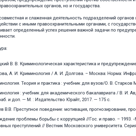
правоохранительных органов, но и государства.
совместная и слаженная деятельность подразделений органов 
ействии с иными правоохранительными органами, с государст
ивает определенный успех решения важной задачи по предупр
нности.
ура:
кий В. В. Криминологическая характеристика и предупреждение 
ва, А. И. Криминология / А. И. Долгова. – Москва: Норма: Инфр
нология. Теория и практика : учебник для вузов/О. В. Старков М.
нология : учебник для академического бакалавриата / В. И. Авдий
аб. и доп. — М. : Издательство Юрайт, 2017. — 175 с.
в В.В. Преступное поведение: мотивация, прогнозирование, проф
дение проблемы борьбы с коррупцией //Гос. и право. – 1993. -№
вных преступлений // Вестник Московского университета. Серия 1