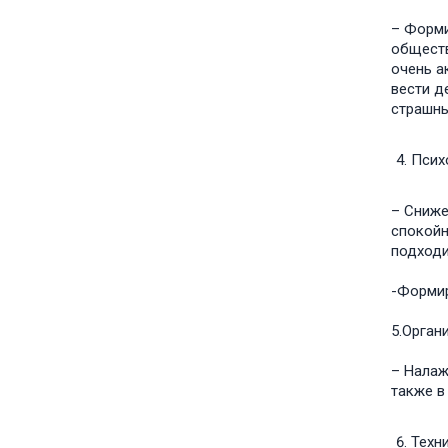
– Форми
обществ
очень а
вести д
страшны
Псих
– Сниже
спокойн
подходи
-Формир
5.Орган
– Налаж
также в
Техн