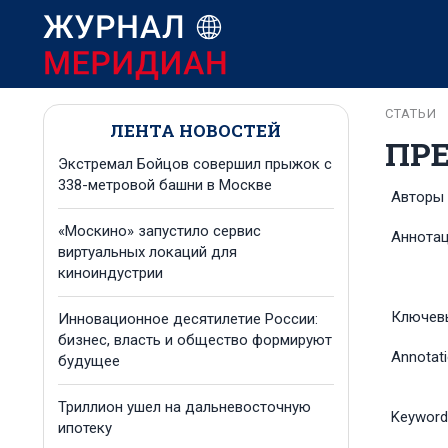
СТАТЬИ
ЛЕНТА НОВОСТЕЙ
ПР
Экстремал Бойцов совершил прыжок с
338-метровой башни в Москве
Авторы
«Москино» запустило сервис
Аннота
виртуальных локаций для
киноиндустрии
Ключев
Инновационное десятилетие России:
бизнес, власть и общество формируют
Annotat
будущее
Триллион ушел на дальневосточную
Keyword
ипотеку