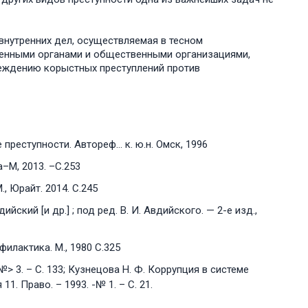
внутренних дел, осуществляемая в тесном
венными органами и общественными организациями,
еждению корыстных преступлений против
преступности. Автореф… к. ю.н. Омск, 1996
а–М, 2013. –С.253
, Юрайт. 2014. С.245
ский [и др.] ; под ред. В. И. Авдийского. — 2-е изд.,
илактика. М., 1980 С.325
> 3. – С. 133; Кузнецова Н. Ф. Коррупция в системе
1. Право. – 1993. -№ 1. – С. 21.