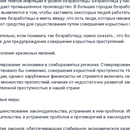
ние темпов инфляции и уровня безработицы. Безработица у нас
дает промышленное производство. В больших городах безработ
 выявляется в том, чтобы заставить некоторых людей работат
еме безработицы и иметь ввиду ,что есть люди, которых никаки
т средства для существования путем совершения корыстных пр
тельно, если понимать так безработицу, нужно сказать , что б
е для предупреждения совершения корыстных преступлений.
оление кризисных явлений;
лирование экономики в слаборазвитых регионах. Стимулирован
твовало бы снижению, совершения корыстной преступности. Н
ции, однако зарубежные финансисты не стремятся включить св
 множество препятствий, начиная от недостаточно развитой за
твенной преступностью в нашей стране.
вые меры:
шенствование законодательства, устранение в нем пробелов. И
ательства, а устранение пробелов и противоречий в законодате
тие законов, обеспечивающих стабильное экономическое разв