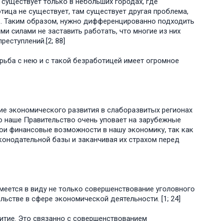
 существует только в небольших городах, где
ица не существует, там существует другая проблема,
ь. Таким образом, нужно дифференцированно подходить
ми силами не заставить работать, что многие из них
еступлений.[2; 88]
орьба с нею и с такой безработицей имеет огромное
ие экономического развития в слаборазвитых регионах
о наше Правительство очень уповает на зарубежные
ои финансовые возможности в нашу экономику, так как
конодательной базы и заканчивая их страхом перед
меется в виду не только совершенствование уголовного
льстве в сфере экономической деятельности. [1; 24]
итие. Это связанно с совершенствованием