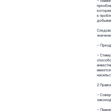
– сниже
преобла
которая
к пробл
добываю
Следова
значени
– Преод
– Стиму
способс
инвести
имеется
насильс
2.Право
– Совер
законод
– Приня