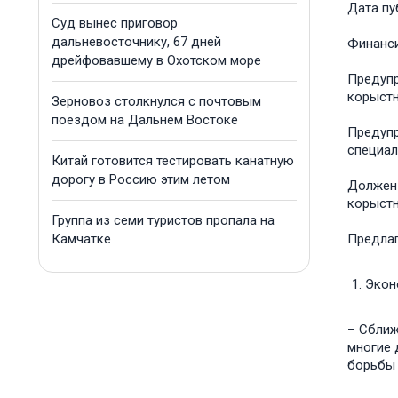
Дата пу
Суд вынес приговор
дальневосточнику, 67 дней
Финанс
дрейфовавшему в Охотском море
Предупр
корыстн
Зерновоз столкнулся с почтовым
поездом на Дальнем Востоке
Предупр
специал
Китай готовится тестировать канатную
дорогу в Россию этим летом
Должен 
корыстн
Группа из семи туристов пропала на
Камчатке
Предлаг
Экон
– Сближ
многие 
борьбы 