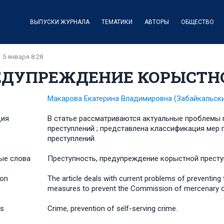
ВЫПУСКИ ЖУРНАЛА
ТЕМАТИКИ
АВТОРЫ
ОБЩЕСТВО
5 января 8:28
ЕДУПРЕЖДЕНИЕ КОРЫСТН
Макарова Екатерина Владимировна
(Забайкальск
ция
В статье рассматриваются актуальные проблемы
преступлений ; представлена классификация ме
преступлений.
ые слова
Преступность, предупреждение корыстной престу
ion
The article deals with current problems of preventing
measures to prevent the Commission of mercenary c
s
Crime, prevention of self-serving crime.