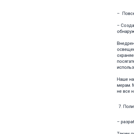
– Повсе
– Созда
обнаруж
Внедрен
освещен
охраняе
посягат
использ
Наше на
мерам. 
не все 
Поли
– разра
Таким о