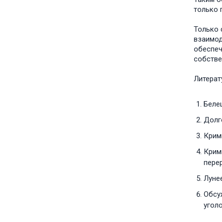
только 
Только 
взаимод
обеспеч
собстве
Литерат
Белец
Долго
Крими
Крими
перер
Лунее
Обсуж
уголо