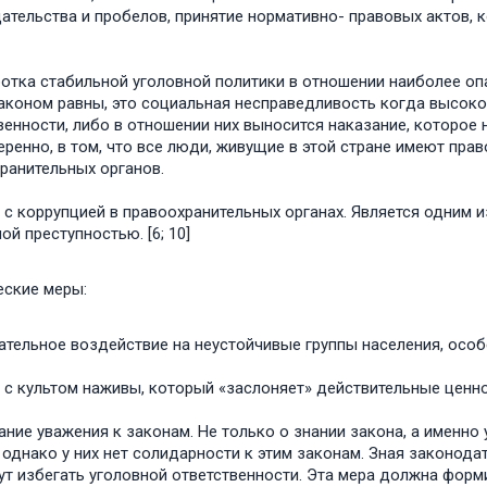
ательства и пробелов, принятие нормативно- правовых актов, 
отка стабильной уголовной политики в отношении наиболее о
аконом равны, это социальная несправедливость когда высоко
венности, либо в отношении них выносится наказание, которое
еренно, в том, что все люди, живущие в этой стране имеют прав
ранительных органов.
 с коррупцией в правоохранительных органах. Является одним
ой преступностью. [6; 10]
еские меры:
ательное воздействие на неустойчивые группы населения, осо
 с культом наживы, который «заслоняет» действительные ценно
ание уважения к законам. Не только о знании закона, а именн
 однако у них нет солидарности к этим законам. Зная законода
ут избегать уголовной ответственности. Эта мера должна форм