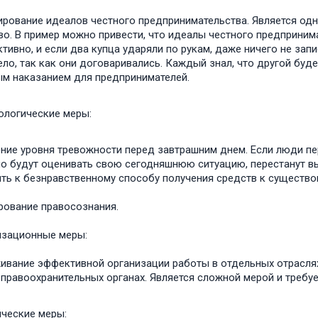
рование идеалов честного предпринимательства. Является од
о. В пример можно привести, что идеалы честного предприни
ктивно, и если два купца ударяли по рукам, даже ничего не запи
ело, так как они договаривались. Каждый знал, что другой буд
м наказанием для предпринимателей.
ологические меры:
ние уровня тревожности перед завтрашним днем. Если люди пер
о будут оценивать свою сегодняшнюю ситуацию, перестанут вы
ть к безнравственному способу получения средств к существо
ование правосознания.
изационные меры:
ивание эффективной организации работы в отдельных отраслях 
 правоохранительных органах. Является сложной мерой и требу
ические меры: