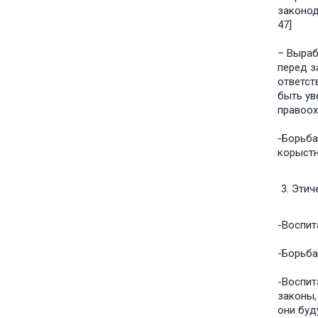
законод
47]
– Выраб
перед з
ответст
быть ув
правоох
-Борьба
корыстн
Этич
-Воспит
-Борьба
-Воспит
законы,
они буд