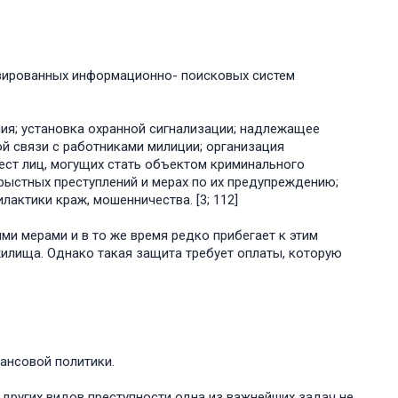
изированных информационно- поисковых систем
ия; установка охранной сигнализации; надлежащее
й связи с работниками милиции; организация
ест лиц, могущих стать объектом криминального
рыстных преступлений и мерах по их предупреждению;
актики краж, мошенничества. [3; 112]
ми мерами и в то же время редко прибегает к этим
жилища. Однако такая защита требует оплаты, которую
ансовой политики.
других видов преступности одна из важнейших задач не