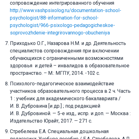
сопровождение интегрированного обучения
http://www.vashpsixolog.ru/documentation-school-
psychologist/88-information-for-school-
psychologist/966-psixologo-pedagogicheskoe-
soprovozhdenie-integrirovannogo-obucheniya
Приходько О.Г., Назарова Н.М. и др. Деятельность
специалистов сопровождения при включении
обучающихся с ограниченными возможностями
здоровья и детей – инвалидов в образовательное
пространство. – М.: МГПУ, 2014. -102 с.
Психолого-педагогическое взаимодействие
участников образовательного процесса в 2 ч. Часть
1 : учебник для академического бакалавриата /
И. В. Дубровина [и др.] ; под редакцией
И. В. Дубровиной. — 5-е изд., испр. и доп. — Москва :
Издательство Юрайт, 2017. — 271 с.
Стребелева Е.А. Специальная дошкольная
педагогика: Учебное пособие / Е.А. Стребелева, А.Л.