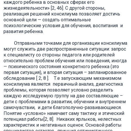
каждого ребенка в основных сферах его
жизнедеятельности» [2, 46]. С другой стороны,
реализация решений консилиума позволяет достичь
основной цели — создать оптимальные
психологические условия для обучения, воспитания и
развития ребенка.
Отправными точками для организации консилиума
могут служить две распространенные ситуации: запрос
к специалисту со стороны педагога или родителей
относительно проблем обучения или поведения, иногда
— психического состояния конкретного ребенка (это
первая ситуация), и вторая ситуация – запланированное
обследование [ 2; 8 ]. Т.е запускающим механизмом
консилиума является первичный анализ, диагностика
проблемы, которая позволяет условно разделить
каждую исследуемую группу на две составляющие –
дети с проблемами в развитии, обучении и внутреннем
самочувствии, и дети благополучно-развивающиеся.
Понятие «условно» намечает саму тактику и этический
потенциал работы[2; 8]. Никаких ярлыков, нелестных
характеристик и негативных оценок. Основой работы
специалистов остается принцип оптимистичного