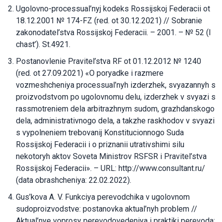
Ugolovno-processual’nyj kodeks Rossijskoj Federacii ot
18.12.2001 № 174-FZ (red. ot 30.12.2021) // Sobranie
zakonodatel’stva Rossijskoj Federacii. – 2001. – № 52 (I
chast’). St.4921.
Postanovlenie Pravitel’stva RF ot 01.12.2012 № 1240
(red. ot 27.09.2021) «O poryadke i razmere
vozmeshcheniya processual’nyh izderzhek, svyazannyh s
proizvodstvom po ugolovnomu delu, izderzhek v svyazi s
rassmotreniem dela arbitrazhnym sudom, grazhdanskogo
dela, administrativnogo dela, a takzhe raskhodov v svyazi
s vypolneniem trebovanij Konstitucionnogo Suda
Rossijskoj Federacii i o priznanii utrativshimi silu
nekotoryh aktov Soveta Ministrov RSFSR i Pravitel’stva
Rossijskoj Federacii». – URL: http://www.consultant.ru/
(data obrashcheniya: 22.02.2022).
Gus’kova A. V. Funkciya perevodchika v ugolovnom
sudoproizvodstve: postanovka aktual’nyh problem //
Aktual’nye voprosy perevodovedeniya i praktiki perevoda: