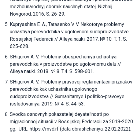
mezhdunarodnyj sbornik nauchnyh statej. Nizhnij
Novgorod, 2016. S. 26-29.
Kupryashina E. A., Tarasenko V. V. Nekotorye problemy
uchastiya perevodchika v ugolovnom sudoproizvodstve
Rossijskoj Federacii // Alleya nauki. 2017. № 10. T. 1. S.
625-628.
SHigurov A. V. Problemy obespecheniya uchastiya
perevodchika v proizvodstve po ugolovnomu delu //
Alleya nauki. 2018. № 8. T.4. S. 598-601.
SHigurov A. V. Problemy pravovoj reglamentacii priznakov
perevodchika kak uchastnika ugolovnogo
sudoproizvodstva // Gumanitarnye i politiko-pravovye
issledovaniya. 2019. № 4. S. 44-53.
Svodka osnovnyh pokazatelej deyatel’nosti po
migracionnoj situacii v Rossijskoj Federacii za 2018-2020
gg. URL: https://mvd.rf (data obrashcheniya: 22.02.2022).