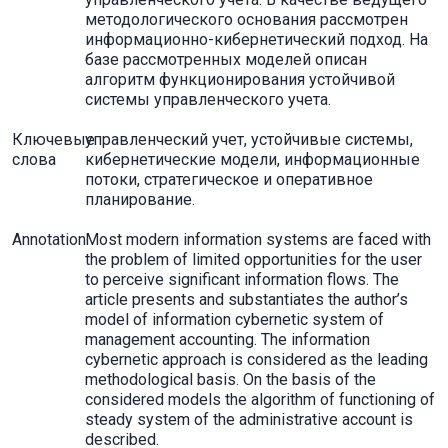
методологического основания рассмотрен
информационно-кибернетический подход. На
базе рассмотренных моделей описан
алгоритм функционирования устойчивой
системы управленческого учета.
Ключевые
управленческий учет, устойчивые системы,
слова
кибернетические модели, информационные
потоки, стратегическое и оперативное
планирование.
Annotation
Most modern information systems are faced with
the problem of limited opportunities for the user
to perceive significant information flows. The
article presents and substantiates the author’s
model of information cybernetic system of
management accounting. The information
cybernetic approach is considered as the leading
methodological basis. On the basis of the
considered models the algorithm of functioning of
steady system of the administrative account is
described.