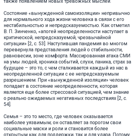
также появлением новых тревожных мыслей.
Состояние «вынужденной самоизоляции» непривычно
для нормального хода жизни человека в связи с его
нестабильностью и непредсказуемостью. Как отметил
В. П. Зинченко, «апогей неопределенности наступает в
критической, непредсказуемой, чрезвычайной
ситуации» [2, с. 53]. Наступившая пандемия во многом
перевернула представления людей о стабильности,
равновесии, зоне комфорта. Массированная атака СМИ
на умы людей, хроника событий, слухи, паника, страх за
будущее – это то, с чем сталкивается каждый из нас в
неопределенной ситуации с ее непредсказуемым
разрешением. При «вынужденной изоляции» человек
попадает в состояние неопределенности, которая
является еще более стрессовой ситуацией, чем знание
о реально ожидаемых негативных последствиях [2, с.
54].
Семья – это то место, где человек оказывается
наиболее уязвимым; он оставляет за порогом свои
социальные маски и роли и становится более
открытым как для поддержки, так и для удара. Потому