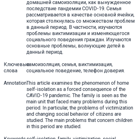
домашней самоизоляции, как вынужденное
последствие пандемии COVID-19. Семья
рассматривается в качестве основной ячейки,
которая столкнулась со множеством проблем
в данный период. В частности, изучаются
проблемы виктимизации и изменяющегося
социального поведения граждан. Изучаются
основные проблемы, волнующие детей в
данный период.
Ключевые
самоизоляция, семья, виктимизация,
слова
социальное поведение, телефон доверия.
Annotation
This article examines the phenomenon of home
self-isolation as a forced consequence of the
CAVID-19 pandemic. The family is seen as the
main unit that faced many problems during this
period. In particular, the problems of victimization
and changing social behavior of citizens are
studied. The main problems that concern children
in this period are studied.
Keywords
self-isolation, family, victimization, social