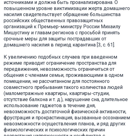
источниками и должна быть проанализирована. О
повышенном уровне виктимизации жертв домашнего
насилия свидетельствует обращение большинства
российских общественных правозащитных
организаций к Премьер-министру России Михаилу
Мишустину и главам регионов с просьбой принять
срочные меры для защиты пострадавших от
домашнего насилия в период карантина [3, с. 61].
К увеличению подобных случаев при введенном
режиме приводит ограничение пространства для
передвижения, невозможность ограничиться от
общения с членами семьи, проживающими в одном
помещении, не рассчитанном для постоянного
совместного пребывания такого количества людей
(малометражные квартиры, квартиры-студии,
отсутствие балкона и т. д.), нарушение сна, длительное
использование гаджетов в течение дня,
невозможность достаточной физической активности,
фрустрация и прокрастинация, вызванные осознанием
невозможности осуществления планов, и ряд других
физиологических и психологических причин
возрастания напряженности и конфликтов с